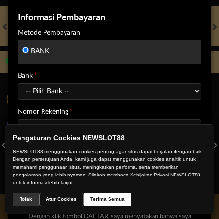
Informasi Pembayaran
Metode Pembayaran
HOT GAMES
SLOTS
LIVE CASINO
RACE
TOGEL
OL
BANK
Game Populer
Bank
Nomor Rekening
GATES OF OLYMPUS POP
BANG GACOR 1000
NEZHA 2
Pengaturan Cookies NEWSLOT88
Nama Lengkap
NEWSLOT88 menggunakan cookies penting agar situs dapat berjalan dengan baik.
Dengan persetujuan Anda, kami juga dapat menggunakan cookies analitik untuk
memahami penggunaan situs, meningkatkan performa, serta memberikan
pengalaman yang lebih nyaman. Silakan membaca
Kebijakan Privasi NEWSLOT88
untuk informasi lebih lanjut.
Tolak
Atur Cookies
Terima Semua
WUKONG - BLACK SCATTER
MAHJONG WAYS
POKER WIN
Beranda
Promosi
Masuk
Hub. Kami
Akun Saya
Dengan klik tombol DAFTAR, saya menyatakan bahwa saya