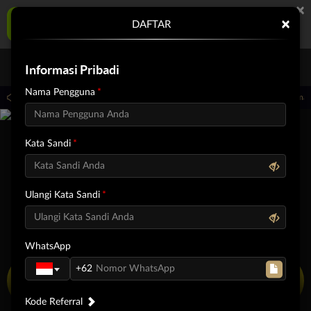
×
NEWSLOT88 Aplikasi Mobile
×
DAFTAR
UNDUH
Jangan tampilkan lagi hari ini
Informasi Pribadi
Masuk
Daftar
Nama Pengguna
ri 15.00.00 sampai 30-Sep-2026 15.00.00. Selama waktu ini, PP Virtual Sports perm
Kata Sandi
Ulangi Kata Sandi
JACKPOT
PLAY
WhatsApp
+62
IDR
12,698,508,739
Kode Referral