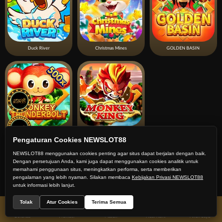
Duck River
Christmas Mines
GOLDEN BASIN
Monkey Thunderbolt
Monkey King
Pengaturan Cookies NEWSLOT88
NEWSLOT88 menggunakan cookies penting agar situs dapat berjalan dengan baik.
NEWSLOT88: Situs Slot Gacor Server Hoki
Dengan persetujuan Anda, kami juga dapat menggunakan cookies analitik untuk
Terpercaya Hari Ini Link Slot88 Gampang Menang
memahami penggunaan situs, meningkatkan performa, serta memberikan
pengalaman yang lebih nyaman. Silakan membaca
Kebijakan Privasi NEWSLOT88
untuk informasi lebih lanjut.
NEWSLOT88: Situs Slot
Tolak
Atur Cookies
Terima Semua
Gacor Jackpot Maxwin
Beranda
Promosi
Masuk
Hub. Kami
Akun Saya