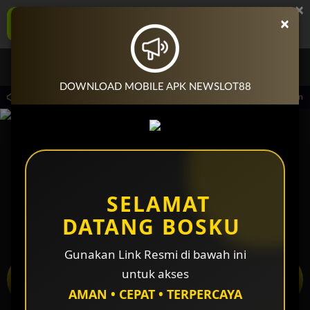
×
NEWSLOT88 Aplikasi Mobile
×
UNDUH
Jangan tampilkan lagi hari ini
Masuk
Daftar
DOWNLOAD MOBILE APK NEWSLOT88
15.00.00 sampai 30-Sep-2026 15.00.00. Selama waktu ini, PP Virtual Sports permain
SELAMAT
DATANG BOSKU
JACKPOT
PLAY
Gunakan Link Resmi di bawah ini
untuk akses
IDR
12,667,945,988
AMAN • CEPAT • TERPERCAYA