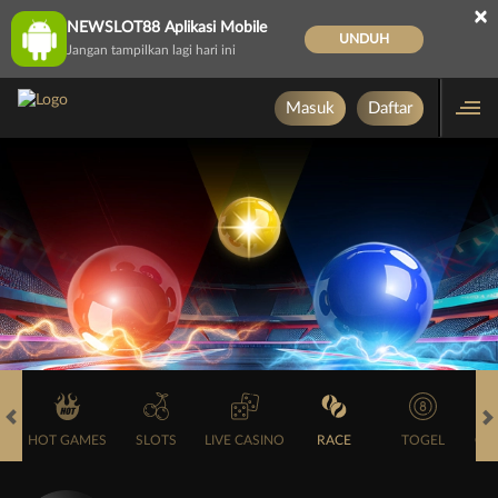
×
NEWSLOT88 Aplikasi Mobile
UNDUH
Jangan tampilkan lagi hari ini
Masuk
Daftar
HOT GAMES
SLOTS
LIVE CASINO
RACE
TOGEL
OL