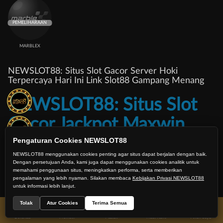
MARBLEX
NEWSLOT88: Situs Slot Gacor Server Hoki
Terpercaya Hari Ini Link Slot88 Gampang Menang
NEWSLOT88: Situs Slot
Gacor Jackpot Maxwin
Terpercaya Hari Ini Link
Pengaturan Cookies NEWSLOT88
NEWSLOT88 menggunakan cookies penting agar situs dapat berjalan dengan baik.
Slot88 Gampang Menang
Dengan persetujuan Anda, kami juga dapat menggunakan cookies analitik untuk
memahami penggunaan situs, meningkatkan performa, serta memberikan
pengalaman yang lebih nyaman. Silakan membaca
Kebijakan Privasi NEWSLOT88
Selamat datang di
NEWSLOT88
rekomendasi situs slot gacor gampang menang
untuk informasi lebih lanjut.
hari ini dengan kualitas pelayanan terbaik yang menyediakan link new slot88
terpanas 2026. Newslot88 dikenal sebagai situs slot gacor anti kalah yang
Tolak
Atur Cookies
Terima Semua
mudah meraih keuntungan dalam waktu singkat. Banyak platform slot gacor
gampang menang terbaik tersedia disini yang bisa dimainkan tanpa harus
Beranda
Promosi
Masuk
Hub. Kami
Akun Saya