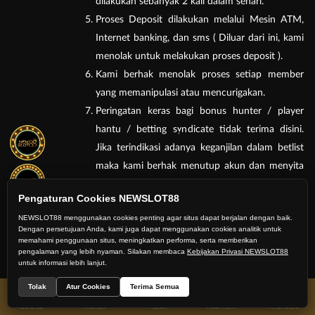
dilakukan sebanyak 2 kali dalam sehari.
Proses Deposit dilakukan melalui Mesin ATM,
Internet banking, dan sms ( Diluar dari ini, kami
menolak untuk melakukan proses deposit ).
Kami berhak menolak proses setiap member
yang memanipulasi atau mencurigakan.
Peringatan keras bagi bonus hunter / player
hantu / betting syndicate tidak terima disini.
Jika terindikasi adanya keganjilan dalam betlist
maka kami berhak menutup akun dan menyita
seluruh kredit yang ada
Pengaturan Cookies NEWSLOT88
Kami melarang keras penggunaan perangkat,
NEWSLOT88 menggunakan cookies penting agar situs dapat berjalan dengan baik.
software, "bots", program atau metode apapun
Dengan persetujuan Anda, kami juga dapat menggunakan cookies analitik untuk
yang diaplikasikan untuk menghasilkan taruhan
memahami penggunaan situs, meningkatkan performa, serta memberikan
pengalaman yang lebih nyaman. Silakan membaca
Kebijakan Privasi NEWSLOT88
yang tidak wajar dan merugikan pihak kami.
untuk informasi lebih lanjut.
Penutupan account akan dilakukan tanpa
Tolak
Atur Cookies
Terima Semua
adanya pemberitahuan terlebih dahulu dan
Beranda
Promosi
Masuk
Hub. Kami
Akun Saya
semua kemenangan dari taruhan yang dilakukan