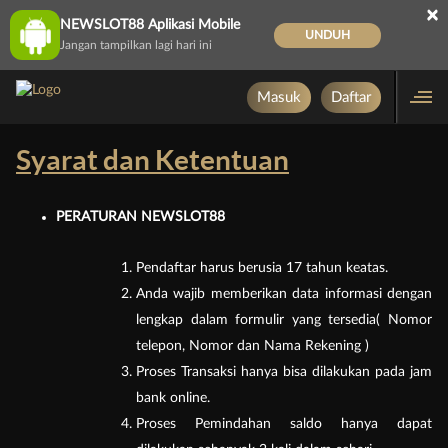
×
NEWSLOT88 Aplikasi Mobile
UNDUH
Jangan tampilkan lagi hari ini
Masuk
Daftar
Syarat dan Ketentuan
PERATURAN NEWSLOT88
Pendaftar harus berusia 17 tahun keatas.
Anda wajib memberikan data informasi dengan
lengkap dalam formulir yang tersedia( Nomor
telepon, Nomor dan Nama Rekening )
Proses Transaksi hanya bisa dilakukan pada jam
bank online.
Proses Pemindahan saldo hanya dapat