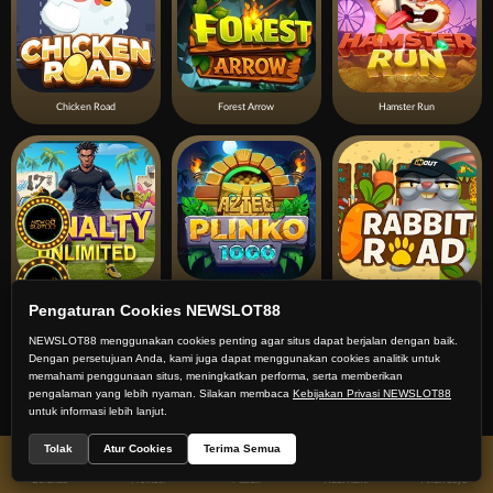
Chicken Road
Forest Arrow
Hamster Run
Penalty Unlimited
Plinko Aztec
Rabbit Road
Pengaturan Cookies NEWSLOT88
NEWSLOT88 menggunakan cookies penting agar situs dapat berjalan dengan baik.
Dengan persetujuan Anda, kami juga dapat menggunakan cookies analitik untuk
memahami penggunaan situs, meningkatkan performa, serta memberikan
pengalaman yang lebih nyaman. Silakan membaca
Kebijakan Privasi NEWSLOT88
untuk informasi lebih lanjut.
Tolak
Atur Cookies
Terima Semua
Beranda
Promosi
Masuk
Hub. Kami
Akun Saya
Rock Paper Scissors
Plinko 1000
Twist