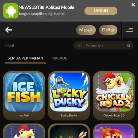
×
NEWSLOT88 Aplikasi Mobile
UNDUH
Jangan tampilkan lagi hari ini
Masuk
Daftar
InOut
SEMUA PERMAINAN
ARCADE
Ice Fish
Lucky Ducky
Chicken Road 2.0