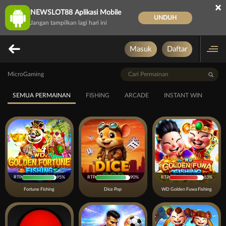
×
NEWSLOT88 Aplikasi Mobile
UNDUH
Jangan tampilkan lagi hari ini
Masuk
Daftar
MicroGaming
SEMUA PERMAINAN
FISHING
ARCADE
INSTANT WIN
RTP
95%
RTP
90%
RTP
83%
Fortune Fishing
Dice Pop
WD Golden Fuwa Fishing