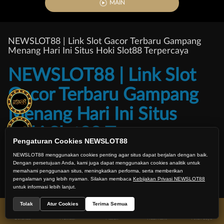
MAIN
NEWSLOT88 | Link Slot Gacor Terbaru Gampang
Menang Hari Ini Situs Hoki Slot88 Terpercaya
NEWSLOT88 | Link Slot
Gacor Terbaru Gampang
Menang Hari Ini Situs
Hoki Slot88 Terpercaya
Pengaturan Cookies NEWSLOT88
Selamat datang di
NEWSLOT88
rekomendasi situs slot gacor gampang menang
NEWSLOT88 menggunakan cookies penting agar situs dapat berjalan dengan baik.
hari ini dengan kualitas pelayanan terbaik yang menyediakan link new slot88
Dengan persetujuan Anda, kami juga dapat menggunakan cookies analitik untuk
terpanas 2026. Newslot88 dikenal sebagai situs slot gacor anti kalah yang
memahami penggunaan situs, meningkatkan performa, serta memberikan
mudah meraih keuntungan dalam waktu singkat. Banyak platform slot gacor
pengalaman yang lebih nyaman. Silakan membaca
Kebijakan Privasi NEWSLOT88
untuk informasi lebih lanjut.
gampang menang terbaik tersedia disini yang bisa dimainkan tanpa harus
mengeluarkan modal yang besar. Sudah banyak pecinta judi slot gacor diluar
Tolak
Atur Cookies
Terima Semua
sana yang merasakan sensasi luar biasa mendapatkan kemenangan maxwin
ketika bermain di situs slot gacor Newslot88. Jadi dengan begitu anda tidak
Beranda
Promosi
Masuk
Hub. Kami
Akun Saya
perlu lagi ragu untuk bermain dan meraih kemenangan bersama dengan kami