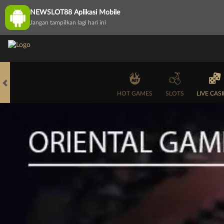
NEWSLOT88 Aplikasi Mobile
Jangan tampilkan lagi hari ini
HOT GAMES
SLOTS
LIVE CAS