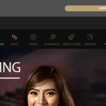
UND
INO
RACE
TOGEL
OLAHRAGA
CRASH GAME
ARCADE