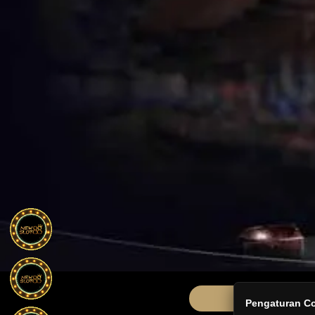
Pengaturan C