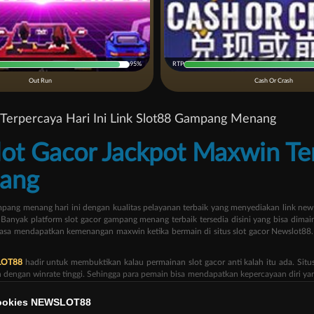
95%
RTP
Out Run
Cash Or Crash
Terpercaya Hari Ini Link Slot88 Gampang Menang
t Gacor Jackpot Maxwin Terp
ang
mpang menang hari ini dengan kualitas pelayanan terbaik yang menyediakan link new 
Banyak platform slot gacor gampang menang terbaik tersedia disini yang bisa dim
 biasa mendapatkan kemenangan maxwin ketika bermain di situs slot gacor Newslot88.
LOT88
hadir untuk membuktikan kalau permainan slot gacor anti kalah itu ada. Sit
engan winrate tinggi. Sehingga para pemain bisa mendapatkan kepercayaan diri yang
idak akan pernah anda rasakan ketika bermain di situs slot online lainnya. Berapap
ookies NEWSLOT88