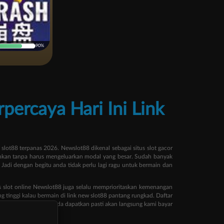
90%
ercaya Hari Ini Link
slot88 terpanas 2026. Newslot88 dikenal sebagai situs slot gacor
ainkan tanpa harus mengeluarkan modal yang besar. Sudah banyak
 Jadi dengan begitu anda tidak perlu lagi ragu untuk bermain dan
us slot online Newslot88 juga selalu memprioritaskan kemenangan
 tinggi kalau bermain di link new slot88 pantang rungkad. Daftar
un kemenangan yang anda dapatkan pasti akan langsung kami bayar