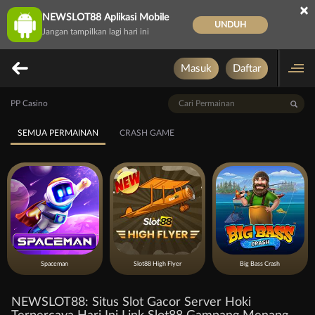
×
NEWSLOT88 Aplikasi Mobile
UNDUH
Jangan tampilkan lagi hari ini
Masuk
Daftar
PP Casino
SEMUA PERMAINAN
CRASH GAME
Spaceman
Slot88 High Flyer
Big Bass Crash
NEWSLOT88: Situs Slot Gacor Server Hoki