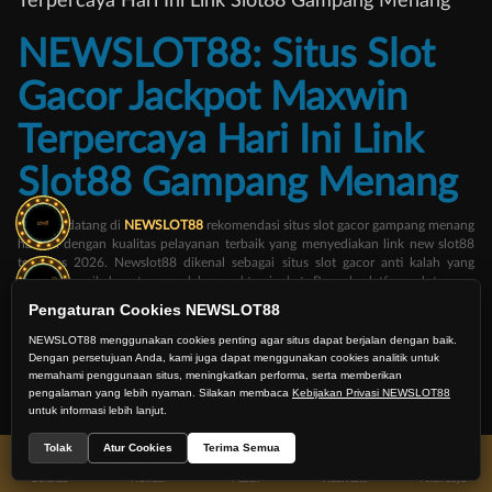
Terpercaya Hari Ini Link Slot88 Gampang Menang
NEWSLOT88: Situs Slot
Gacor Jackpot Maxwin
Terpercaya Hari Ini Link
Slot88 Gampang Menang
Selamat datang di
NEWSLOT88
rekomendasi situs slot gacor gampang menang
hari ini dengan kualitas pelayanan terbaik yang menyediakan link new slot88
terpanas 2026. Newslot88 dikenal sebagai situs slot gacor anti kalah yang
mudah meraih keuntungan dalam waktu singkat. Banyak platform slot gacor
gampang menang terbaik tersedia disini yang bisa dimainkan tanpa harus
Pengaturan Cookies NEWSLOT88
mengeluarkan modal yang besar. Sudah banyak pecinta judi slot gacor diluar
sana yang merasakan sensasi luar biasa mendapatkan kemenangan maxwin
NEWSLOT88 menggunakan cookies penting agar situs dapat berjalan dengan baik.
ketika bermain di situs slot gacor Newslot88. Jadi dengan begitu anda tidak
Dengan persetujuan Anda, kami juga dapat menggunakan cookies analitik untuk
perlu lagi ragu untuk bermain dan meraih kemenangan bersama dengan kami
memahami penggunaan situs, meningkatkan performa, serta memberikan
sekarang juga.
pengalaman yang lebih nyaman. Silakan membaca
Kebijakan Privasi NEWSLOT88
untuk informasi lebih lanjut.
Sebagai salah satu platform slot online terbaik dan terpercaya
SLOT88
hadir
untuk membuktikan kalau permainan slot gacor anti kalah itu ada. Situs slot
Tolak
Atur Cookies
Terima Semua
online Newslot88 juga selalu memprioritaskan kemenangan yang stabil dan
konsisten dengan menyediakan banyak permainan dengan winrate tinggi.
Beranda
Promosi
Masuk
Hub. Kami
Akun Saya