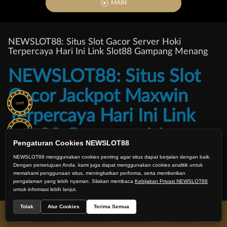
MAIN
NEWSLOT88: Situs Slot Gacor Server Hoki
Terpercaya Hari Ini Link Slot88 Gampang Menang
NEWSLOT88: Situs Slot
Gacor Jackpot Maxwin
Terpercaya Hari Ini Link
Slot88 Gampang Menang
Pengaturan Cookies NEWSLOT88
Selamat datang di
NEWSLOT88
rekomendasi situs slot gacor gampang menang
NEWSLOT88 menggunakan cookies penting agar situs dapat berjalan dengan baik.
hari ini dengan kualitas pelayanan terbaik yang menyediakan link new slot88
Dengan persetujuan Anda, kami juga dapat menggunakan cookies analitik untuk
terpanas 2026. Newslot88 dikenal sebagai situs slot gacor anti kalah yang
memahami penggunaan situs, meningkatkan performa, serta memberikan
mudah meraih keuntungan dalam waktu singkat. Banyak platform slot gacor
pengalaman yang lebih nyaman. Silakan membaca
Kebijakan Privasi NEWSLOT88
untuk informasi lebih lanjut.
gampang menang terbaik tersedia disini yang bisa dimainkan tanpa harus
mengeluarkan modal yang besar. Sudah banyak pecinta judi slot gacor diluar
Tolak
Atur Cookies
Terima Semua
sana yang merasakan sensasi luar biasa mendapatkan kemenangan maxwin
ketika bermain di situs slot gacor Newslot88. Jadi dengan begitu anda tidak
Beranda
Promosi
Masuk
Hub. Kami
Akun Saya
perlu lagi ragu untuk bermain dan meraih kemenangan bersama dengan kami