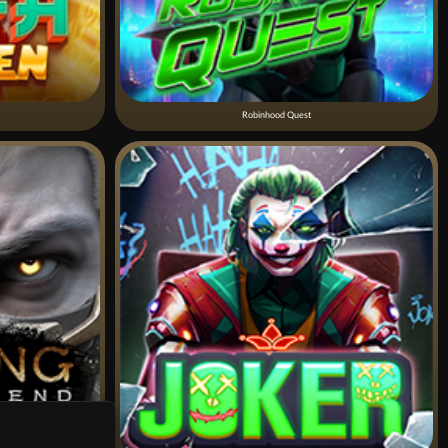
Robinhood Quest