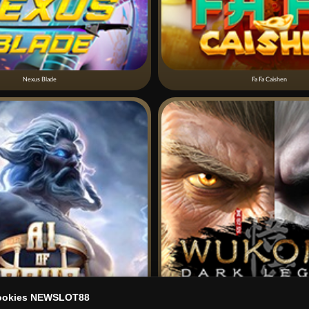
Nexus Blade
Fa Fa Caishen
ookies NEWSLOT88