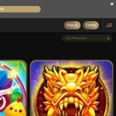
×
UH
Masuk
Daftar