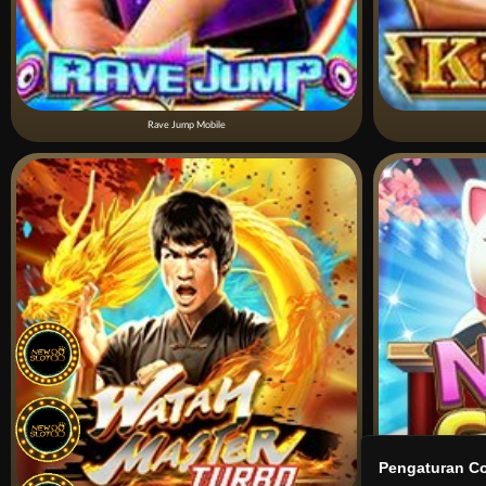
Rave Jump Mobile
Pengaturan C