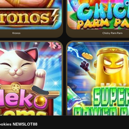
Kronos
Chicky Parm Parm
ookies NEWSLOT88