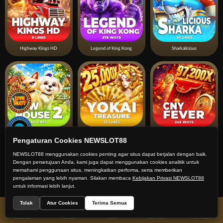
Highway Kings HD
Legend of King Kong
Sharkalicious
Paw House 2
Yokai Treasure
CNY Fever
Pengaturan Cookies NEWSLOT88
NEWSLOT88 menggunakan cookies penting agar situs dapat berjalan dengan baik.
Dengan persetujuan Anda, kami juga dapat menggunakan cookies analitik untuk
memahami penggunaan situs, meningkatkan performa, serta memberikan
pengalaman yang lebih nyaman. Silakan membaca
Kebijakan Privasi NEWSLOT88
untuk informasi lebih lanjut.
Tolak
Atur Cookies
Terima Semua
Beranda
Promosi
Masuk
Hub. Kami
Akun Saya
Three Kingdoms Slot
Kirin Legends
Gods of Asgard