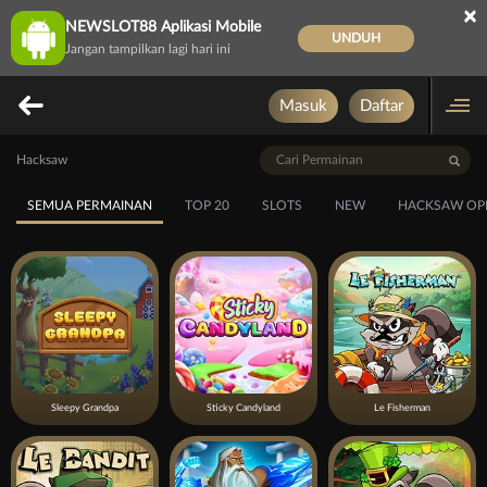
×
NEWSLOT88 Aplikasi Mobile
UNDUH
Jangan tampilkan lagi hari ini
Masuk
Daftar
Hacksaw
SEMUA PERMAINAN
TOP 20
SLOTS
NEW
HACKSAW OP
Sleepy Grandpa
Sticky Candyland
Le Fisherman