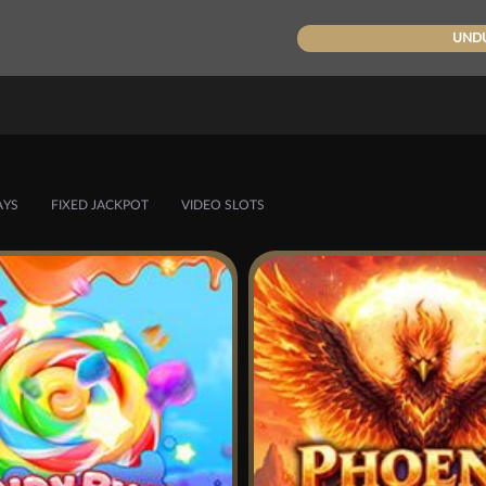
UND
YS
FIXED JACKPOT
VIDEO SLOTS