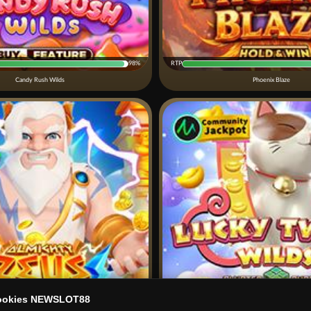
98%
RTP
Candy Rush Wilds
Phoenix Blaze
ookies NEWSLOT88