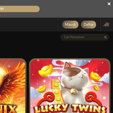
×
UH
Masuk
Daftar