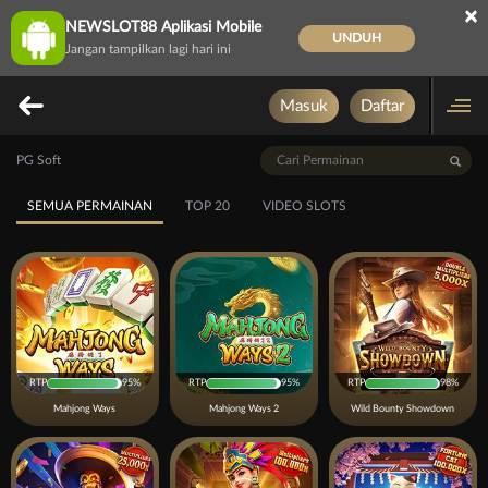
×
NEWSLOT88 Aplikasi Mobile
UNDUH
Jangan tampilkan lagi hari ini
Masuk
Daftar
PG Soft
SEMUA PERMAINAN
TOP 20
VIDEO SLOTS
RTP
95%
RTP
95%
RTP
98%
Mahjong Ways
Mahjong Ways 2
Wild Bounty Showdown