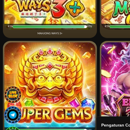
RTP
97%
RTP
MAHJONG WAYS 3+
Pengaturan C