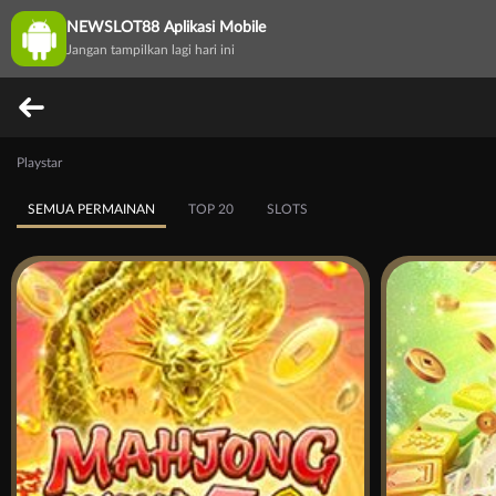
NEWSLOT88 Aplikasi Mobile
Jangan tampilkan lagi hari ini
Playstar
SEMUA PERMAINAN
TOP 20
SLOTS