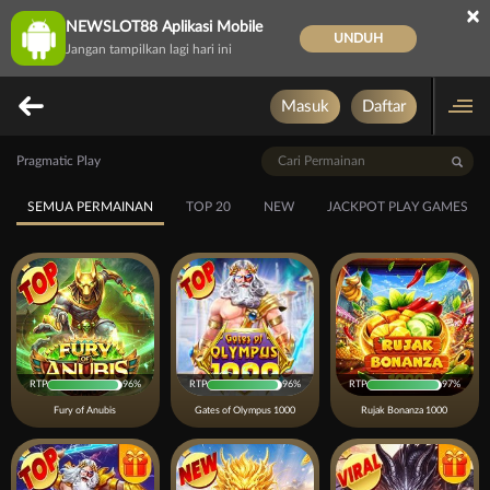
×
NEWSLOT88 Aplikasi Mobile
UNDUH
Jangan tampilkan lagi hari ini
Masuk
Daftar
Pragmatic Play
SEMUA PERMAINAN
TOP 20
NEW
JACKPOT PLAY GAMES
RTP
96%
RTP
96%
RTP
97%
Fury of Anubis
Gates of Olympus 1000
Rujak Bonanza 1000