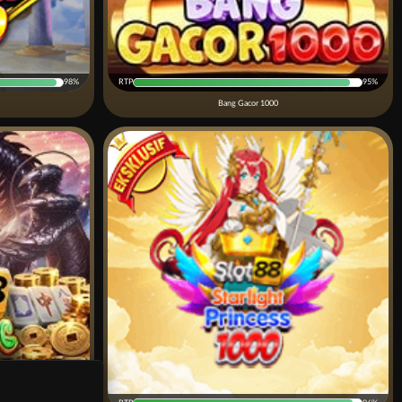
RTP
95%
Bang Gacor 1000