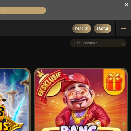
×
UH
Masuk
Daftar