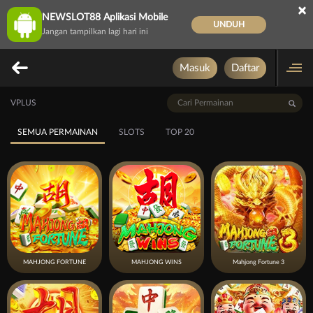
×
NEWSLOT88 Aplikasi Mobile
UNDUH
Jangan tampilkan lagi hari ini
Masuk
Daftar
VPLUS
SEMUA PERMAINAN
SLOTS
TOP 20
MAHJONG FORTUNE
MAHJONG WINS
Mahjong Fortune 3