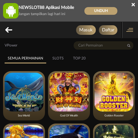
×
NEWSLOT88 Aplikasi Mobile
UNDUH
Jangan tampilkan lagi hari ini
Masuk
Daftar
VPower
SEMUA PERMAINAN
SLOTS
TOP 20
Sea World
God Of Wealth
Golden Rooster