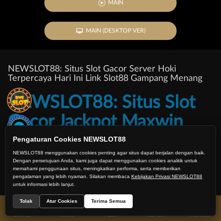
MAIN
MAIN (DESKTOP VER)
NEWSLOT88: Situs Slot Gacor Server Hoki
Terpercaya Hari Ini Link Slot88 Gampang Menang
NEWSLOT88: Situs Slot
Gacor Jackpot Maxwin
Terpercaya Hari Ini Link
Pengaturan Cookies NEWSLOT88
NEWSLOT88 menggunakan cookies penting agar situs dapat berjalan dengan baik.
Slot88 Gampang Menang
Dengan persetujuan Anda, kami juga dapat menggunakan cookies analitik untuk
memahami penggunaan situs, meningkatkan performa, serta memberikan
pengalaman yang lebih nyaman. Silakan membaca
Kebijakan Privasi NEWSLOT88
Selamat datang di
NEWSLOT88
rekomendasi situs slot gacor gampang menang
untuk informasi lebih lanjut.
hari ini dengan kualitas pelayanan terbaik yang menyediakan link new slot88
terpanas 2026. Newslot88 dikenal sebagai situs slot gacor anti kalah yang
Tolak
Atur Cookies
Terima Semua
mudah meraih keuntungan dalam waktu singkat. Banyak platform slot gacor
gampang menang terbaik tersedia disini yang bisa dimainkan tanpa harus
Beranda
Promosi
Masuk
Hub. Kami
Akun Saya