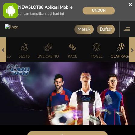
×
NEWSLOT88 Aplikasi Mobile
UNDUH
Jangan tampilkan lagi hari ini
Masuk
Daftar
GAMES
SLOTS
LIVE CASINO
RACE
TOGEL
OLAHRAGA