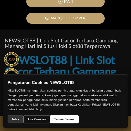
MAIN
MAIN (DESKTOP VER)
NEWSLOT88 | Link Slot Gacor Terbaru Gampang
Menang Hari Ini Situs Hoki Slot88 Terpercaya
NEWSLOT88 | Link Slot
Gacor Terbaru Gampang
Menang Hari Ini Situs
Pengaturan Cookies NEWSLOT88
NEWSLOT88 menggunakan cookies penting agar situs dapat berjalan dengan baik.
Hoki Slot88 Terpercaya
Dengan persetujuan Anda, kami juga dapat menggunakan cookies analitik untuk
memahami penggunaan situs, meningkatkan performa, serta memberikan
pengalaman yang lebih nyaman. Silakan membaca
Kebijakan Privasi NEWSLOT88
Selamat datang di
NEWSLOT88
rekomendasi situs slot gacor gampang menang
untuk informasi lebih lanjut.
hari ini dengan kualitas pelayanan terbaik yang menyediakan link new slot88
terpanas 2026. Newslot88 dikenal sebagai situs slot gacor anti kalah yang
Tolak
Atur Cookies
Terima Semua
mudah meraih keuntungan dalam waktu singkat. Banyak platform slot gacor
gampang menang terbaik tersedia disini yang bisa dimainkan tanpa harus
Beranda
Promosi
Masuk
Hub. Kami
Akun Saya