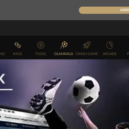
UND
INO
RACE
TOGEL
OLAHRAGA
CRASH GAME
ARCADE