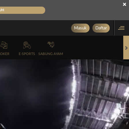
×
UH
Masuk
Daftar
POKER
E-SPORTS
SABUNG AYAM