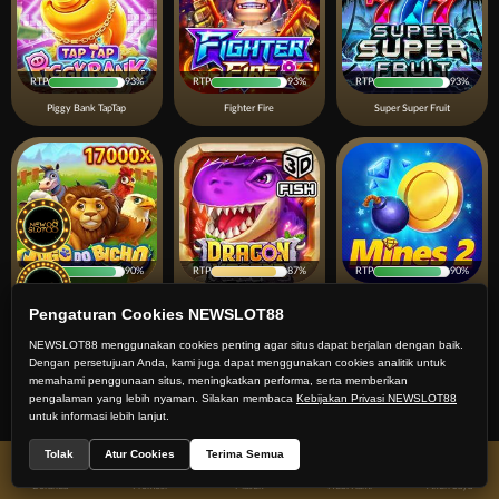
RTP
93%
RTP
93%
RTP
93%
Piggy Bank TapTap
Fighter Fire
Super Super Fruit
RTP
90%
RTP
87%
RTP
90%
Jogo Do Bicho
Dragon Master
Mines 2
Pengaturan Cookies NEWSLOT88
NEWSLOT88 menggunakan cookies penting agar situs dapat berjalan dengan baik.
Dengan persetujuan Anda, kami juga dapat menggunakan cookies analitik untuk
memahami penggunaan situs, meningkatkan performa, serta memberikan
pengalaman yang lebih nyaman. Silakan membaca
Kebijakan Privasi NEWSLOT88
untuk informasi lebih lanjut.
Tolak
Atur Cookies
Terima Semua
RTP
91%
RTP
79%
RTP
83%
Beranda
Promosi
Masuk
Hub. Kami
Akun Saya
Dragon Fishing II
Crazy King Kong
Dragon Fishing