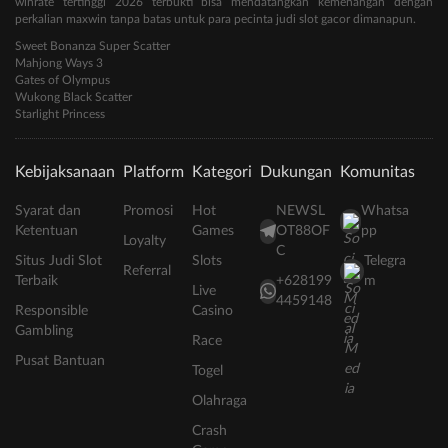
winrate tertinggi 2026 terbukti bisa mendatangkan kemenangan dengan
perkalian maxwin tanpa batas untuk para pecinta judi slot gacor dimanapun.
Sweet Bonanza Super Scatter
Mahjong Ways 3
Gates of Olympus
Wukong Black Scatter
Starlight Princess
Kebijaksanaan
Platform
Kategori
Dukungan
Komunitas
Syarat dan
Promosi
Hot
NEWSL
Whatsa
Ketentuan
Games
OT88OF
pp
Loyalty
C
Situs Judi Slot
Slots
Telegra
Referral
Terbaik
+628199
m
Live
4459148
Responsible
Casino
Gambling
Race
Pusat Bantuan
Togel
Olahraga
Crash