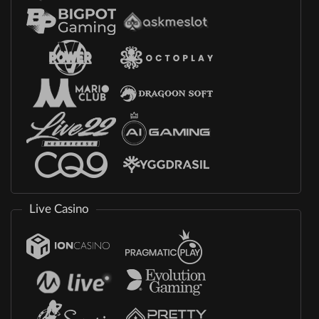
Live Casino