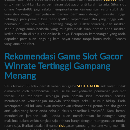
untuk membuktikan kalau permainan slot gacor anti kalah itu ada. Situs slot
online Newslot88 juga selalu memprioritaskan kemenangan yang stabil dan
konsisten dengan menyediakan banyak permainan dengan winrate tinggi.
Sehingga para pemain bisa mendapatkan kepercayaan diri yang tinggi kalau
bermain di link new slot88 pantang rungkad. Daftar sekarang dan rasakan
sendiri pengalaman berbeda yang mungkin tidak akan pernah anda rasakan
ketika bermain di situs slot online lainnya. Berapapun kemenangan yang anda
dapatkan pasti akan langsung kami bayar tuntas tanpa harus melalui proses
yang lama dan ribet.
Rekomendasi Game Slot Gacor
Winrate Tertinggi Gampang
Menang
Situs Newslot88 tidak pernah kehabisan game
SLOT GACOR
anti kalah untuk
dimainkan oleh membernya. Kami selalu menyediakan permainan judi slot
terbaru dan terupdate sehingga para pemain bisa merasakan sensasi
mendapatkan kemenangan maxwin setidaknya sekali seumur hidup. Pada
kesempatan kali ini kami akan memberikan rekomendasi permainan slot gacor
anti kalah yang harus anda coba di situs slot online Newslot88. Kami berani
memberikan jaminan kalau anda akan mendapatkan keuntungan yang
maksimal dalam waktu singkat saja bahkan hanya dengan menggunakan modal
receh saja. Berikut adalah 5 game
slot
gacor gampang menang yang memiliki