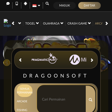
MASUK
DAFTAR
NO
RACE
TOGEL
OLAHRAGA
CRASH GAME
ARCADE
DRAGOONSOFT
SEMUA
PERMAINAN
ARCADE
FISHING