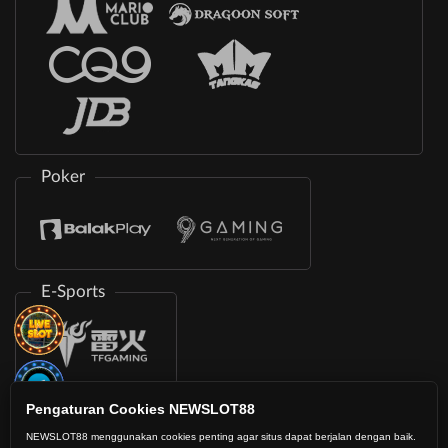
Poker
E-Sports
Sabung Ayam
Pengaturan Cookies NEWSLOT88
NEWSLOT88 menggunakan cookies penting agar situs dapat berjalan dengan baik.