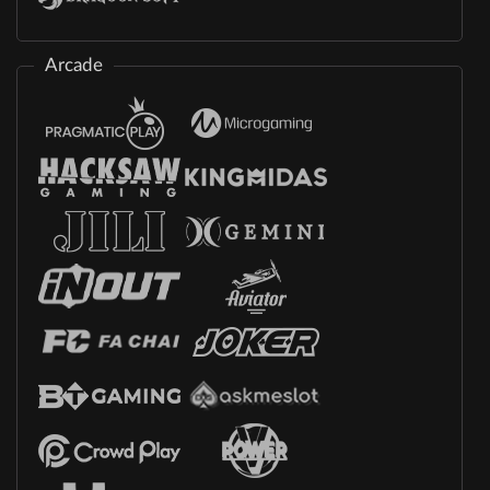
Arcade