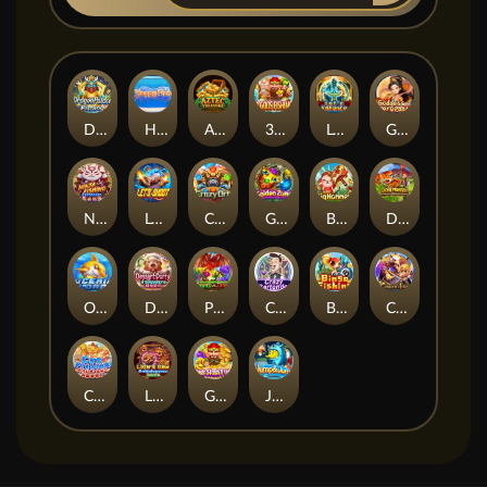
Dragon Palace Fishing
Happy Fish
Aztec Treasure
3 Gods Fishing
Let's Enhance
Goddess or Crash
Ninja Fishing
Let's Shoot
Crazy Orb
Golden Zuma
Big Hammer
Dino Hunter
Ocean Lord
Dessert Party
Plants vs. Dinos
Crazy Bartender
Bingo Fishing
Conqueror's Treasure
Cat Fishing
Lion's Orb
Gods Slash Fish
Jump & Jump