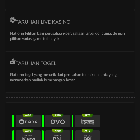
TARUHAN LIVE KASINO
Platform Pilihan bagi perusahaan-perusahaan terbaik di dunia, dengan
pilihan variasi game terbanyak
TARUHAN TOGEL
Platform togel yang menarik dari perusahan terbaik di dunia yang
menawarkan hadiah kemenangan besar