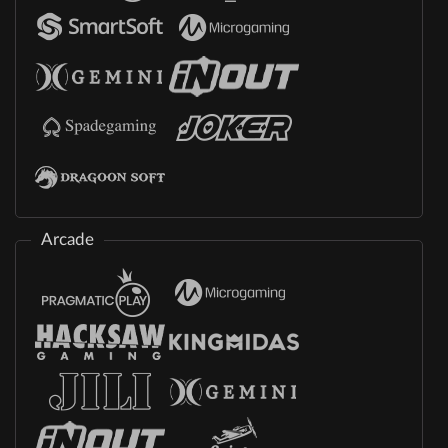
Arcade