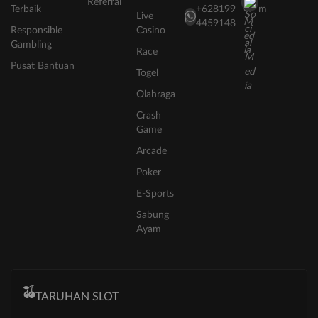
Referral
Terbaik
+628199
m
Live
4459148
Responsible
Casino
Gambling
Race
Pusat Bantuan
Togel
Olahraga
Crash
Game
Arcade
Poker
E-Sports
Sabung
Ayam
TARUHAN SLOT