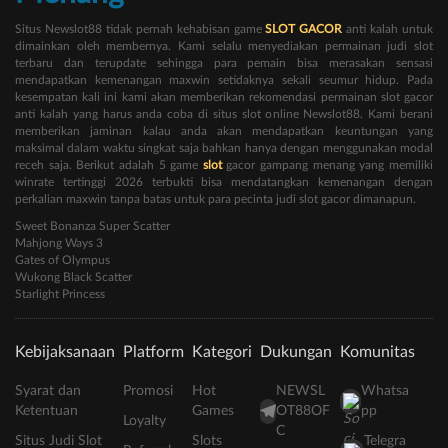
Situs Newslot88 tidak pernah kehabisan game
SLOT GACOR
anti kalah untuk
dimainkan oleh membernya. Kami selalu menyediakan permainan judi slot
terbaru dan terupdate sehingga para pemain bisa merasakan sensasi
mendapatkan kemenangan maxwin setidaknya sekali seumur hidup. Pada
kesempatan kali ini kami akan memberikan rekomendasi permainan slot gacor
anti kalah yang harus anda coba di situs slot online Newslot88. Kami berani
memberikan jaminan kalau anda akan mendapatkan keuntungan yang
maksimal dalam waktu singkat saja bahkan hanya dengan menggunakan modal
receh saja. Berikut adalah 5 game
slot
gacor gampang menang yang memiliki
winrate tertinggi 2026 terbukti bisa mendatangkan kemenangan dengan
perkalian maxwin tanpa batas untuk para pecinta judi slot gacor dimanapun.
Sweet Bonanza Super Scatter
Mahjong Ways 3
Gates of Olympus
Wukong Black Scatter
Starlight Princess
Kebijaksanaan
Platform
Kategori
Dukungan
Komunitas
Syarat dan
Promosi
Hot
NEWSL
Whatsa
Ketentuan
Games
OT88OF
pp
Loyalty
C
Situs Judi Slot
Slots
Telegra