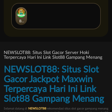
Bagua
NEWSLOT88: Situs Slot Gacor Server Hoki
Terpercaya Hari Ini Link Slot88 Gampang Menang
NEWSLOT88: Situs Slot
Gacor Jackpot Maxwin
Terpercaya Hari Ini Link
Slot88 Gampang Menang
Selamat datang di
NEWSLOT88
rekomendasi situs slot gacor gampang menang