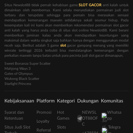
Situs Newslot88 tidak pernah kehabisan game
SLOT GACOR
anti kalah untuk
dimainkan oleh membernya. Kami selalu menyediakan permainan judi slot
terbaru dan terupdate sehingga para pemain bisa merasakan sensasi
mendapatkan kemenangan maxwin setidaknya sekali seumur hidup. Pada
kesempatan kali ini kami akan memberikan rekomendasi permainan slot gacor
anti kalah yang harus anda coba di situs slot online Newslot88. Kami berani
memberikan jaminan kalau anda akan mendapatkan keuntungan yang
maksimal dalam waktu singkat saja bahkan hanya dengan menggunakan modal
receh saja. Berikut adalah 5 game
slot
gacor gampang menang yang memiliki
winrate tertinggi 2026 terbukti bisa mendatangkan kemenangan dengan
perkalian maxwin tanpa batas untuk para pecinta judi slot gacor dimanapun.
Sweet Bonanza Super Scatter
Mahjong Ways 3
Gates of Olympus
Wukong Black Scatter
Starlight Princess
Kebijaksanaan
Platform
Kategori
Dukungan
Komunitas
Syarat dan
Promosi
Hot
NEWSL
Whatsa
Ketentuan
Games
OT88OF
pp
Loyalty
C
Situs Judi Slot
Slots
Telegra
Referral