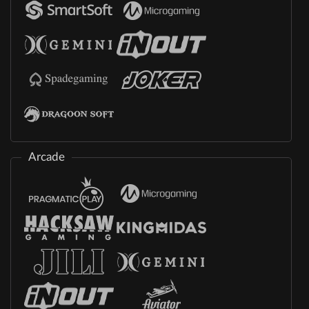
Arcade