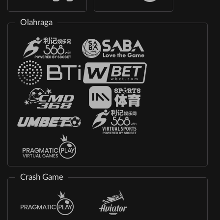
Olahraga
Crash Game