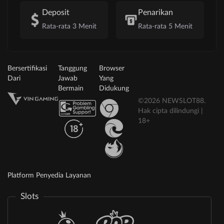
Deposit
Penarikan
Rata-rata 3 Menit
Rata-rata 5 Menit
Bersertifikasi
Tanggung
Browser
Dari
Jawab
Yang
Bermain
Didukung
©2026 NEWSLOT88.
Hak cipta dilindungi |
18+
Platform Penyedia Layanan
Slots