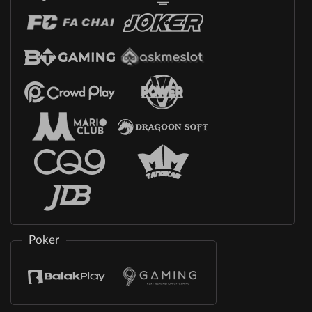
Poker