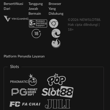
Bersertifikasi
Tanggung
Browser
Dari
Jawab
Yang
Bermain
Didukung
©2026 NEWSLOT88.
Hak cipta dilindungi |
18+
Platform Penyedia Layanan
Slots