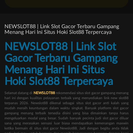
NEWSLOT88 | Link Slot Gacor Terbaru Gampang
Menang Hari Ini Situs Hoki Slot88 Terpercaya
NEWSLOT88 | Link Slot
Gacor Terbaru Gampang
Menang Hari Ini Situs
Hoki Slot88 Terpercaya
Selamat datang di
NEWSLOT88
rekomendasi situs slot gacor gampang menang
hari ini dengan kualitas pelayanan terbaik yang menyediakan link new slot88
terpanas 2026. Newslot88 dikenal sebagai situs slot gacor anti kalah yang
mudah meraih keuntungan dalam waktu singkat. Banyak platform slot gacor
gampang menang terbaik tersedia disini yang bisa dimainkan tanpa harus
mengeluarkan modal yang besar. Sudah banyak pecinta judi slot gacor diluar
sana yang merasakan sensasi luar biasa mendapatkan kemenangan maxwin
ketika bermain di situs slot gacor Newslot88. Jadi dengan begitu anda tidak