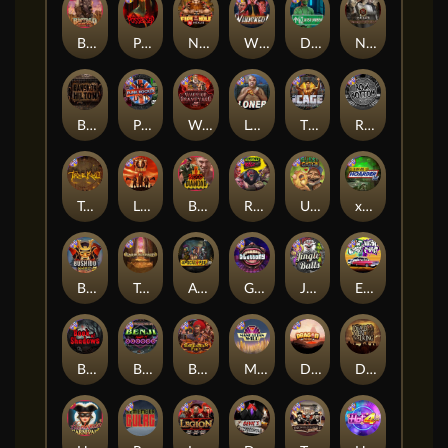
Buffalo Hunter
Possessed
Nexus Fire In The Hole xBomb
Whacked
Disturbed
Nexus Tombstone RIP
Bangkok Hilton
Punk Rocker
Warrior Graveyard xNudge
Loner
The Cage
Rock Bottom
True kult
Little Bighorn
Blood Diamond
Roadkill
Ugliest Catch
xWays Hoarder xSplit
Bushido Way xNudge
Tomb of Akhenaten
Apocalypse Super xNudge
Gluttony
Jingle Balls
East Coast Vs West Coast
Book Of Shadows
Benji Killed in Vegas
Barbarian Fury
Manhattan Goes Wild
Dragon Tribe
Dead Men Walking