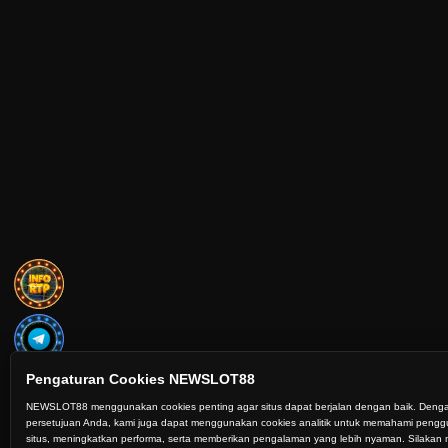
Pengaturan Cookies NEWSLOT88
NEWSLOT88 menggunakan cookies penting agar situs dapat berjalan dengan baik. Deng
persetujuan Anda, kami juga dapat menggunakan cookies analitik untuk memahami peng
situs, meningkatkan performa, serta memberikan pengalaman yang lebih nyaman. Silaka