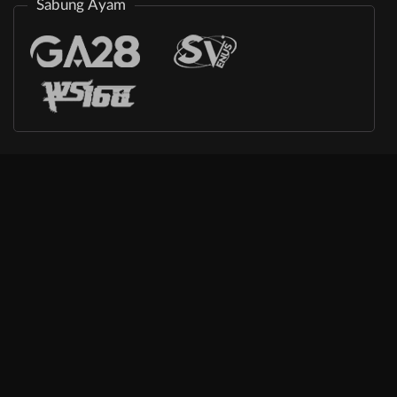
Sabung Ayam