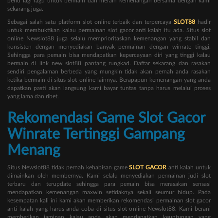
perlu lagi ragu untuk bermain dan meraih kemenangan bersama dengan kami
sekarang juga.
Sebagai salah satu platform slot online terbaik dan terpercaya
SLOT88
hadir
untuk membuktikan kalau permainan slot gacor anti kalah itu ada. Situs slot
online Newslot88 juga selalu memprioritaskan kemenangan yang stabil dan
konsisten dengan menyediakan banyak permainan dengan winrate tinggi.
Sehingga para pemain bisa mendapatkan kepercayaan diri yang tinggi kalau
bermain di link new slot88 pantang rungkad. Daftar sekarang dan rasakan
sendiri pengalaman berbeda yang mungkin tidak akan pernah anda rasakan
ketika bermain di situs slot online lainnya. Berapapun kemenangan yang anda
dapatkan pasti akan langsung kami bayar tuntas tanpa harus melalui proses
yang lama dan ribet.
Rekomendasi Game Slot Gacor
Winrate Tertinggi Gampang
Menang
Situs Newslot88 tidak pernah kehabisan game
SLOT GACOR
anti kalah untuk
dimainkan oleh membernya. Kami selalu menyediakan permainan judi slot
terbaru dan terupdate sehingga para pemain bisa merasakan sensasi
mendapatkan kemenangan maxwin setidaknya sekali seumur hidup. Pada
kesempatan kali ini kami akan memberikan rekomendasi permainan slot gacor
anti kalah yang harus anda coba di situs slot online Newslot88. Kami berani
memberikan jaminan kalau anda akan mendapatkan keuntungan yang