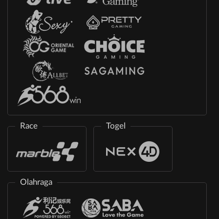
Race
Togel
Olahraga