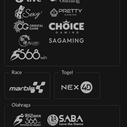
Race
Togel
Olahraga