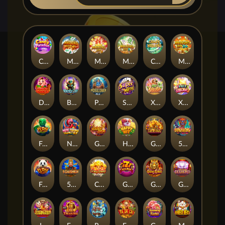
Candy Paradise 2048
Mahjong Hit +
Mahjong Hit
Mahjong Hit 2
Crazy Mahjong
Mahjong Hit 2+
DuoFuDuoCai
Bounty Loki
Poseidon
Super Ace
XiBoBa Hit
XiBoBa Hit2
Fu Dai Lian Lian-Dragon
New-Fishing Hunter
G-GoldenDrum
Happy Hit
G-InfiniteTreasure
5 Dragons(H5)
Fu Dai Lian Lian-Panda
5 CaiShen(H5)
Crazy Sheep
Golden 777(H5)
G-RollingRiches
G-DazzlingDiamond