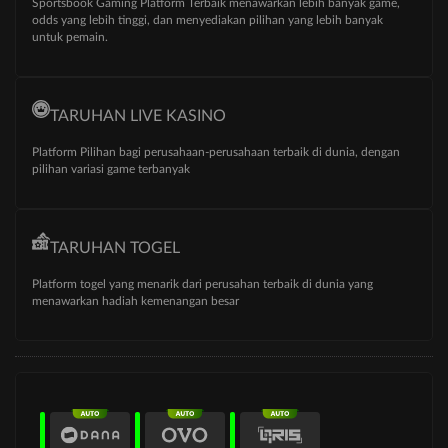
Sportsbook Gaming Platform Terbaik menawarkan lebih banyak game,
odds yang lebih tinggi, dan menyediakan pilihan yang lebih banyak
untuk pemain.
TARUHAN LIVE KASINO
Platform Pilihan bagi perusahaan-perusahaan terbaik di dunia, dengan
pilihan variasi game terbanyak
TARUHAN TOGEL
Platform togel yang menarik dari perusahan terbaik di dunia yang
menawarkan hadiah kemenangan besar