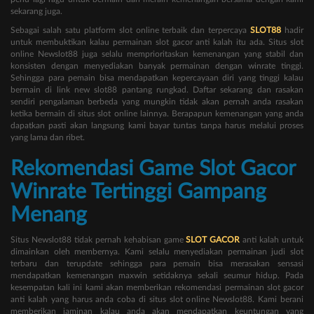
sekarang juga.
Sebagai salah satu platform slot online terbaik dan terpercaya
SLOT88
hadir
untuk membuktikan kalau permainan slot gacor anti kalah itu ada. Situs slot
online Newslot88 juga selalu memprioritaskan kemenangan yang stabil dan
konsisten dengan menyediakan banyak permainan dengan winrate tinggi.
Sehingga para pemain bisa mendapatkan kepercayaan diri yang tinggi kalau
bermain di link new slot88 pantang rungkad. Daftar sekarang dan rasakan
sendiri pengalaman berbeda yang mungkin tidak akan pernah anda rasakan
ketika bermain di situs slot online lainnya. Berapapun kemenangan yang anda
dapatkan pasti akan langsung kami bayar tuntas tanpa harus melalui proses
yang lama dan ribet.
Rekomendasi Game Slot Gacor
Winrate Tertinggi Gampang
Menang
Situs Newslot88 tidak pernah kehabisan game
SLOT GACOR
anti kalah untuk
dimainkan oleh membernya. Kami selalu menyediakan permainan judi slot
terbaru dan terupdate sehingga para pemain bisa merasakan sensasi
mendapatkan kemenangan maxwin setidaknya sekali seumur hidup. Pada
kesempatan kali ini kami akan memberikan rekomendasi permainan slot gacor
anti kalah yang harus anda coba di situs slot online Newslot88. Kami berani
memberikan jaminan kalau anda akan mendapatkan keuntungan yang