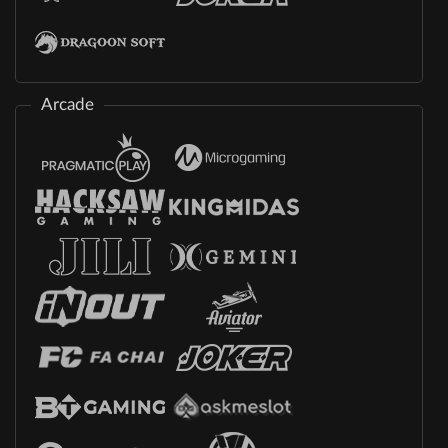
Arcade