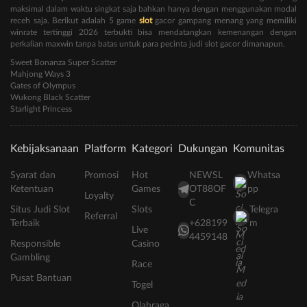
maksimal dalam waktu singkat saja bahkan hanya dengan menggunakan modal
receh saja. Berikut adalah 5 game
slot
gacor gampang menang yang memiliki
winrate tertinggi 2026 terbukti bisa mendatangkan kemenangan dengan
perkalian maxwin tanpa batas untuk para pecinta judi slot gacor dimanapun.
Sweet Bonanza Super Scatter
Mahjong Ways 3
Gates of Olympus
Wukong Black Scatter
Starlight Princess
Kebijaksanaan
Platform
Kategori
Dukungan
Komunitas
Syarat dan
Promosi
Hot
NEWSL
Whatsa
Ketentuan
Games
OT88OF
pp
Loyalty
C
Situs Judi Slot
Slots
Telegra
Referral
Terbaik
+628199
m
Live
4459148
Responsible
Casino
Gambling
Race
Pusat Bantuan
Togel
Olahraga