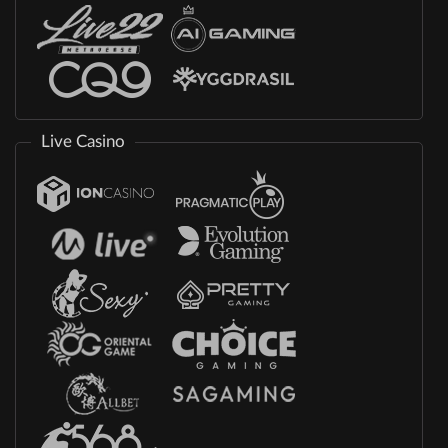
Live Casino