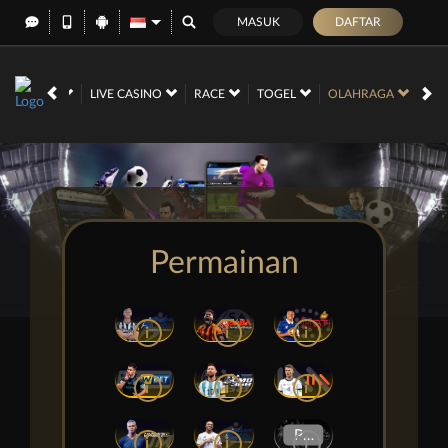
MASUK
DAFTAR
S
SLOTS
LIVE CASINO
RACE
TOGEL
OLAHRAGA
CR
Permainan
i
i
i
i
i
i
i
i
i