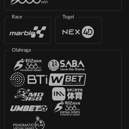
Race
Togel
Olahraga