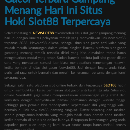
Menang Hari Ini Situs
Hoki Slot88 Terpercaya
Selamat datang di
NEWSLOT88
rekomendasi situs slot gacor gampang menang
hari ini dengan kualitas pelayanan terbaik yang menyediakan link new slot88
terpanas 2026. Newslot88 dikenal sebagai situs slot gacor anti kalah yang
mudah meraih keuntungan dalam waktu singkat. Banyak platform slot gacor
gampang menang terbaik tersedia disini yang bisa dimainkan tanpa harus
mengeluarkan modal yang besar. Sudah banyak pecinta judi slot gacor diluar
sana yang merasakan sensasi luar biasa mendapatkan kemenangan maxwin
ketika bermain di situs slot gacor Newslot88. Jadi dengan begitu anda tidak
perlu lagi ragu untuk bermain dan meraih kemenangan bersama dengan kami
sekarang juga.
Sebagai salah satu platform slot online terbaik dan terpercaya
SLOT88
hadir
untuk membuktikan kalau permainan slot gacor anti kalah itu ada. Situs slot
online Newslot88 juga selalu memprioritaskan kemenangan yang stabil dan
konsisten dengan menyediakan banyak permainan dengan winrate tinggi.
Sehingga para pemain bisa mendapatkan kepercayaan diri yang tinggi kalau
bermain di link new slot88 pantang rungkad. Daftar sekarang dan rasakan
sendiri pengalaman berbeda yang mungkin tidak akan pernah anda rasakan
ketika bermain di situs slot online lainnya. Berapapun kemenangan yang anda
dapatkan pasti akan langsung kami bayar tuntas tanpa harus melalui proses
yang lama dan ribet.