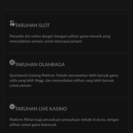
TARUHAN SLOT
Penyedia slot online dengan beragam pilihan game menarik yang
memudahkan pemain untuk mencapai jackpot
TARUHAN OLAHRAGA
Sportsbook Gaming Platform Terbaik menawarkan lebih banyak game,
odds yang lebih tinggi, dan menyediakan pilihan yang lebih banyak
untuk pemain.
TARUHAN LIVE KASINO
Platform Pilihan bagi perusahaan-perusahaan terbaik di dunia, dengan
pilihan variasi game terbanyak