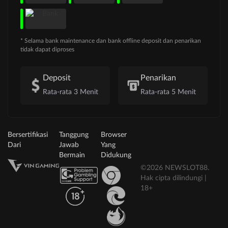
* Selama bank maintenance dan bank offline deposit dan penarikan
tidak dapat diproses
Deposit
Penarikan
Rata-rata 3 Menit
Rata-rata 5 Menit
Bersertifikasi
Tanggung
Browser
Dari
Jawab
Yang
Bermain
Didukung
©2026 NEWSLOT88.
Hak cipta dilindungi |
18+