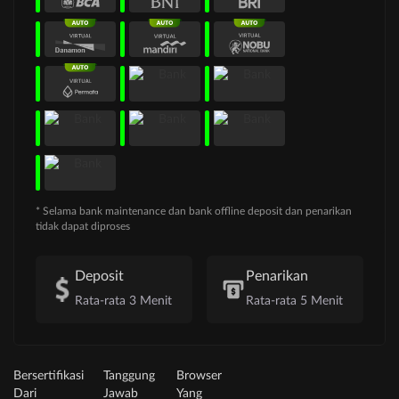
* Selama bank maintenance dan bank offline deposit dan penarikan
tidak dapat diproses
Deposit
Penarikan
Rata-rata 3 Menit
Rata-rata 5 Menit
Bersertifikasi
Tanggung
Browser
Dari
Jawab
Yang