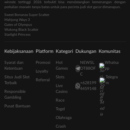
winrate tertinggi 2026 terbukti bisa mendatangkan kemenangan dengan
perkalian maxwin tanpa batas untuk para pecinta judi slot gacor dimanapun.
Sweet Bonanza Super Scatter
Mahjong Ways 3
Gates of Olympus
Wukong Black Scatter
Starlight Princess
Kebijaksanaan
Platform
Kategori
Dukungan
Komunitas
Syarat dan
Promosi
Hot
NEWSL
Whatsa
Ketentuan
Games
OT88OF
pp
Loyalty
C
Situs Judi Slot
Slots
Telegra
Referral
Terbaik
+628199
m
Live
4459148
Responsible
Casino
Gambling
Race
Pusat Bantuan
Togel
Olahraga
Crash