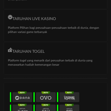
TARUHAN LIVE KASINO
Platform Pilihan bagi perusahaan-perusahaan terbaik di dunia, dengan
pilihan variasi game terbanyak
TARUHAN TOGEL
Platform togel yang menarik dari perusahan terbaik di dunia yang
menawarkan hadiah kemenangan besar