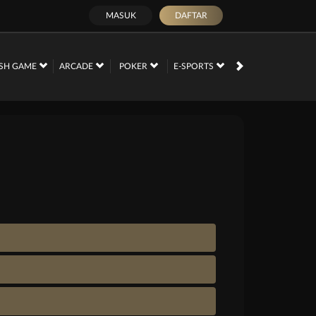
MASUK
DAFTAR
SH GAME
ARCADE
POKER
E-SPORTS
SABUNG AYAM