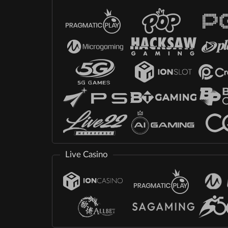
Live Casino