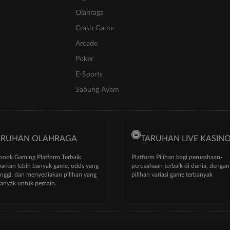
Olahraga
Crash Game
Arcade
Poker
E-Sports
Sabung Ayam
ARUHAN OLAHRAGA
TARUHAN LIVE KASIN
book Gaming Platform Terbaik
Platform Pilihan bagi perusahaan-
rkan lebih banyak game, odds yang
perusahaan terbaik di dunia, dengan
tinggi, dan menyediakan pilihan yang
pilihan variasi game terbanyak
banyak untuk pemain.