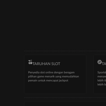
TARUHAN SLOT
T
Penyedia slot online dengan beragam
Sports
pilihan game menarik yang memudahkan
menawa
pemain untuk mencapai jackpot
lebih 
lebih 