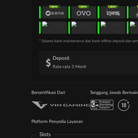
* Selama bank maintenance dan bank offline deposit dan pen
Deposit
Rata-rata 3 Menit
Bersertifikasi Dari
Tanggung Jawab Bermain
Platform Penyedia Layanan
Slots