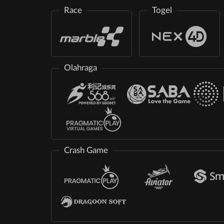
Race
Togel
Olahraga
Crash Game