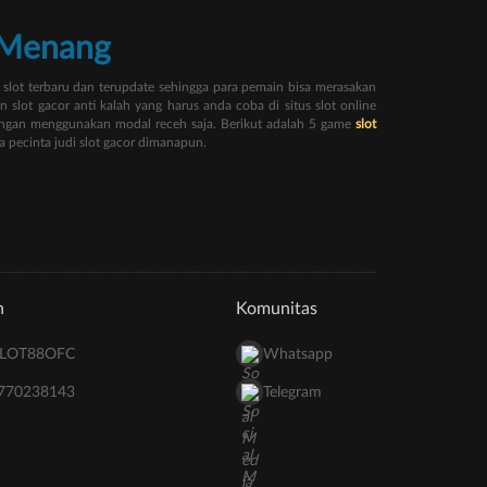
 Menang
slot terbaru dan terupdate sehingga para pemain bisa merasakan
lot gacor anti kalah yang harus anda coba di situs slot online
ngan menggunakan modal receh saja. Berikut adalah 5 game
slot
 pecinta judi slot gacor dimanapun.
n
Komunitas
LOT88OFC
Whatsapp
770238143
Telegram