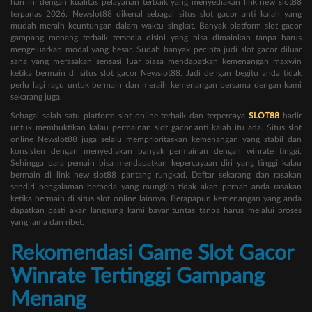
hari ini dengan kualitas pelayanan terbaik yang menyediakan link new slot88
terpanas 2026. Newslot88 dikenal sebagai situs slot gacor anti kalah yang
mudah meraih keuntungan dalam waktu singkat. Banyak platform slot gacor
gampang menang terbaik tersedia disini yang bisa dimainkan tanpa harus
mengeluarkan modal yang besar. Sudah banyak pecinta judi slot gacor diluar
sana yang merasakan sensasi luar biasa mendapatkan kemenangan maxwin
ketika bermain di situs slot gacor Newslot88. Jadi dengan begitu anda tidak
perlu lagi ragu untuk bermain dan meraih kemenangan bersama dengan kami
sekarang juga.
Sebagai salah satu platform slot online terbaik dan terpercaya
SLOT88
hadir
untuk membuktikan kalau permainan slot gacor anti kalah itu ada. Situs slot
online Newslot88 juga selalu memprioritaskan kemenangan yang stabil dan
konsisten dengan menyediakan banyak permainan dengan winrate tinggi.
Sehingga para pemain bisa mendapatkan kepercayaan diri yang tinggi kalau
bermain di link new slot88 pantang rungkad. Daftar sekarang dan rasakan
sendiri pengalaman berbeda yang mungkin tidak akan pernah anda rasakan
ketika bermain di situs slot online lainnya. Berapapun kemenangan yang anda
dapatkan pasti akan langsung kami bayar tuntas tanpa harus melalui proses
yang lama dan ribet.
Rekomendasi Game Slot Gacor
Winrate Tertinggi Gampang
Menang