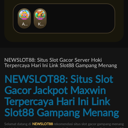
Alice Run
K.O. Island
NEWSLOT88: Situs Slot Gacor Server Hoki
Terpercaya Hari Ini Link Slot88 Gampang Menang
NEWSLOT88: Situs Slot
Gacor Jackpot Maxwin
Terpercaya Hari Ini Link
Slot88 Gampang Menang
Selamat datang di
NEWSLOT88
rekomendasi situs slot gacor gampang menang