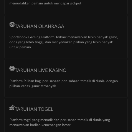
memudahkan pemain untuk mencapai jackpot
TARUHAN OLAHRAGA
Sportsbook Gaming Platform Terbaik menawarkan lebih banyak game,
odds yang lebih tinggi, dan menyediakan pilihan yang lebih banyak
untuk pemain.
TARUHAN LIVE KASINO
Platform Pilihan bagi perusahaan-perusahaan terbaik di dunia, dengan
pilihan variasi game terbanyak
TARUHAN TOGEL
Platform togel yang menarik dari perusahan terbaik di dunia yang
menawarkan hadiah kemenangan besar