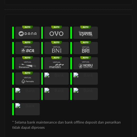
* Selama bank maintenance dan bank offline deposit dan penarikan
tidak dapat diproses