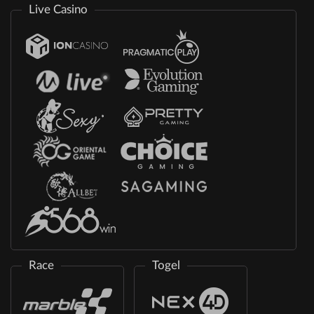
Live Casino
Race
Togel