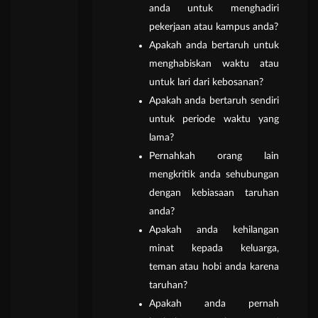
anda untuk menghadiri
pekerjaan atau kampus anda?
Apakah anda bertaruh untuk
menghabiskan waktu atau
untuk lari dari kebosanan?
Apakah anda bertaruh sendiri
untuk periode waktu yang
lama?
Pernahkah orang lain
mengkritik anda sehubungan
dengan kebiasaan taruhan
anda?
Apakah anda kehilangan
minat kepada keluarga,
teman atau hobi anda karena
taruhan?
Apakah anda pernah