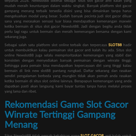
terpanas 2026. Newslot88 dikenal sebagai situs slot gacor anti kalah yang
mudah meraih keuntungan dalam waktu singkat. Banyak platform slot gacor
gampang menang terbaik tersedia disini yang bisa dimainkan tanpa harus
mengeluarkan modal yang besar. Sudah banyak pecinta judi slot gacor diluar
sana yang merasakan sensasi luar biasa mendapatkan kemenangan maxwin
ketika bermain di situs slot gacor Newslot88. Jadi dengan begitu anda tidak
perlu lagi ragu untuk bermain dan meraih kemenangan bersama dengan kami
sekarang juga.
Sebagai salah satu platform slot online terbaik dan terpercaya
SLOT88
hadir
untuk membuktikan kalau permainan slot gacor anti kalah itu ada. Situs slot
online Newslot88 juga selalu memprioritaskan kemenangan yang stabil dan
konsisten dengan menyediakan banyak permainan dengan winrate tinggi.
Sehingga para pemain bisa mendapatkan kepercayaan diri yang tinggi kalau
bermain di link new slot88 pantang rungkad. Daftar sekarang dan rasakan
sendiri pengalaman berbeda yang mungkin tidak akan pernah anda rasakan
ketika bermain di situs slot online lainnya. Berapapun kemenangan yang anda
dapatkan pasti akan langsung kami bayar tuntas tanpa harus melalui proses
yang lama dan ribet.
Rekomendasi Game Slot Gacor
Winrate Tertinggi Gampang
Menang
Situs Newslot88 tidak pernah kehabisan game
SLOT GACOR
anti kalah untuk