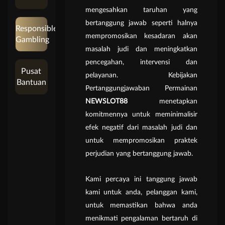
mengesahkan taruhan yang
bertanggung jawab seperti halnya
Responsible
mempromosikan kesadaran akan
Gambling
masalah judi dan meningkatkan
pencegahan, intervensi dan
Pusat
pelayanan. Kebijakan
Bantuan
Pertanggungjawaban Permainan
NEWSLOT88
menetapkan
komitmennya untuk meminimalisir
efek negatif dari masalah judi dan
untuk mempromosikan praktek
perjudian yang bertanggung jawab.
Kami percaya ini tanggung jawab
kami untuk anda, pelanggan kami,
untuk memastikan bahwa anda
menikmati pengalaman bertaruh di