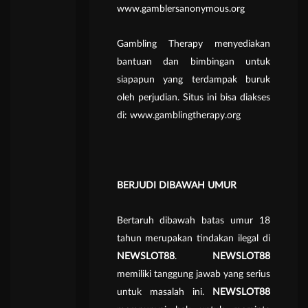
www.gamblersanonymous.org
Gambling Therapy menyediakan
bantuan dan bimbingan untuk
siapapun yang terdampak buruk
oleh perjudian. Situs ini bisa diakses
di: www.gamblingtherapy.org
BERJUDI DIBAWAH UMUR
Bertaruh dibawah batas umur 18
tahun merupakan tindakan ilegal di
NEWSLOT88
.
NEWSLOT88
memiliki tanggung jawab yang serius
untuk masalah ini.
NEWSLOT88