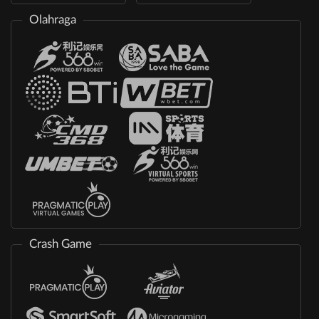
Olahraga
Crash Game