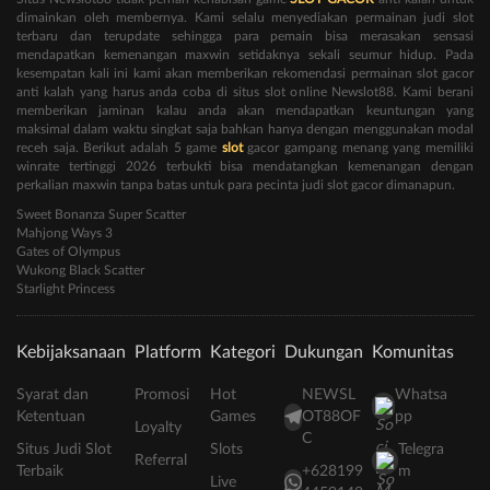
dimainkan oleh membernya. Kami selalu menyediakan permainan judi slot
terbaru dan terupdate sehingga para pemain bisa merasakan sensasi
mendapatkan kemenangan maxwin setidaknya sekali seumur hidup. Pada
kesempatan kali ini kami akan memberikan rekomendasi permainan slot gacor
anti kalah yang harus anda coba di situs slot online Newslot88. Kami berani
memberikan jaminan kalau anda akan mendapatkan keuntungan yang
maksimal dalam waktu singkat saja bahkan hanya dengan menggunakan modal
receh saja. Berikut adalah 5 game
slot
gacor gampang menang yang memiliki
winrate tertinggi 2026 terbukti bisa mendatangkan kemenangan dengan
perkalian maxwin tanpa batas untuk para pecinta judi slot gacor dimanapun.
Sweet Bonanza Super Scatter
Mahjong Ways 3
Gates of Olympus
Wukong Black Scatter
Starlight Princess
Kebijaksanaan
Platform
Kategori
Dukungan
Komunitas
Syarat dan
Promosi
Hot
NEWSL
Whatsa
Ketentuan
Games
OT88OF
pp
Loyalty
C
Situs Judi Slot
Slots
Telegra
Referral
Terbaik
+628199
m
Live