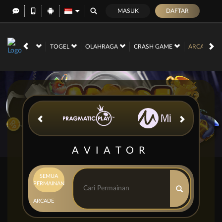
MASUK
DAFTAR
NO
RACE
TOGEL
OLAHRAGA
CRASH GAME
ARCADE
AVIATOR
SEMUA
PERMAINAN
ARCADE