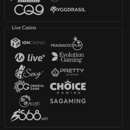
Live Casino