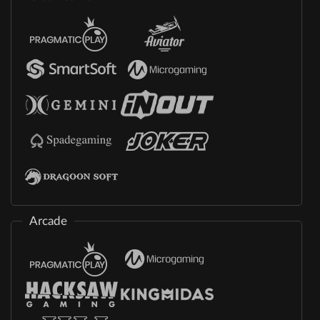
Arcade