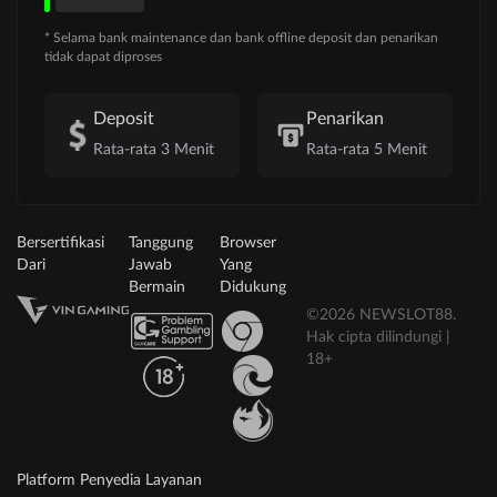
* Selama bank maintenance dan bank offline deposit dan penarikan
tidak dapat diproses
Deposit
Penarikan
Rata-rata 3 Menit
Rata-rata 5 Menit
Bersertifikasi
Tanggung
Browser
Dari
Jawab
Yang
Bermain
Didukung
©2026 NEWSLOT88.
Hak cipta dilindungi |
18+
Platform Penyedia Layanan