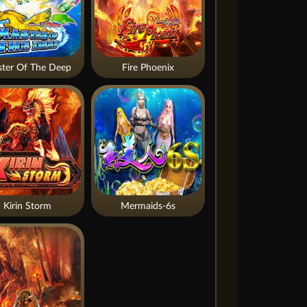
ter Of The Deep
Fire Phoenix
Kirin Storm
Mermaids-6s