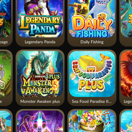
page
Legendary Panda
Daily Fishing
e
Monster Awaken plus
Sea Food Paradise II Plus