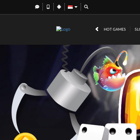
HOT GAMES
SL