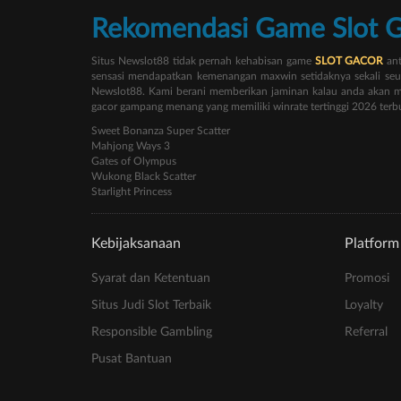
Rekomendasi Game Slot G
Situs Newslot88 tidak pernah kehabisan game
SLOT GACOR
ant
sensasi mendapatkan kemenangan maxwin setidaknya sekali seumu
Newslot88. Kami berani memberikan jaminan kalau anda akan 
gacor gampang menang yang memiliki winrate tertinggi 2026 terb
Sweet Bonanza Super Scatter
Mahjong Ways 3
Gates of Olympus
Wukong Black Scatter
Starlight Princess
Kebijaksanaan
Platform
Syarat dan Ketentuan
Promosi
Situs Judi Slot Terbaik
Loyalty
Responsible Gambling
Referral
Pusat Bantuan