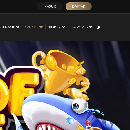
MASUK
DAFTAR
SH GAME
ARCADE
POKER
E-SPORTS
SABUNG AYAM