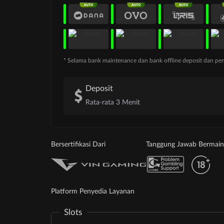
* Selama bank maintenance dan bank offline deposit dan pen
Deposit
Rata-rata 3 Menit
Bersertifikasi Dari
Tanggung Jawab Bermain
Platform Penyedia Layanan
Slots