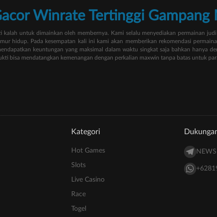
acor Winrate Tertinggi Gampang
i kalah untuk dimainkan oleh membernya. Kami selalu menyediakan permainan judi 
r hidup. Pada kesempatan kali ini kami akan memberikan rekomendasi permainan s
mendapatkan keuntungan yang maksimal dalam waktu singkat saja bahkan hanya de
ukti bisa mendatangkan kemenangan dengan perkalian maxwin tanpa batas untuk para
Kategori
Dukunga
Hot Games
NEWS
Slots
+6281
Live Casino
Race
Togel