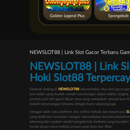
Golden Legend Plus
Spongebob
NEWSLOT88 | Link Slot Gacor Terbaru Gamp
NEWSLOT88 | Link Slo
Hoki Slot88 Terperca
Selamat datang di
NEWSLOT88
rekomendasi situs slot gacor gam
anti kalah yang mudah meraih keuntungan dalam waktu singkat. 
pecinta judi slot gacor diluar sana yang merasakan sensasi luar
meraih kemenangan bersama dengan kami sekarang juga.
Sebagai salah satu platform slot online terbaik dan terpercaya
S
yang stabil dan konsisten dengan menyediakan banyak permainan d
sekarang dan rasakan sendiri pengalaman berbeda yang mungkin t
tuntas tanpa harus melalui proses yang lama dan ribet.