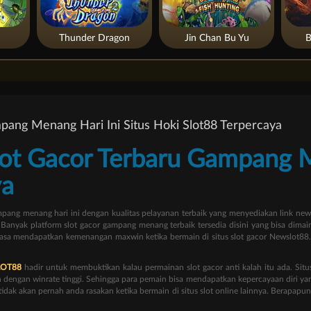
Thunder Dragon
Jin Chan Bu Yu
B
ang Menang Hari Ini Situs Hoki Slot88 Terpercaya
t Gacor Terbaru Gampang Me
ya
pang menang hari ini dengan kualitas pelayanan terbaik yang menyediakan link new 
Banyak platform slot gacor gampang menang terbaik tersedia disini yang bisa dim
 biasa mendapatkan kemenangan maxwin ketika bermain di situs slot gacor Newslot88.
LOT88
hadir untuk membuktikan kalau permainan slot gacor anti kalah itu ada. Sit
engan winrate tinggi. Sehingga para pemain bisa mendapatkan kepercayaan diri yang
idak akan pernah anda rasakan ketika bermain di situs slot online lainnya. Berapap