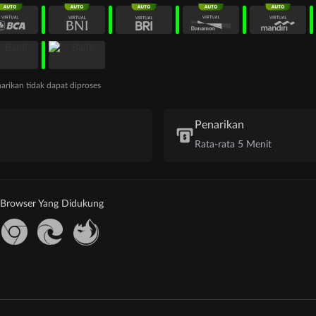
arikan tidak dapat diproses
Penarikan
Rata-rata 5 Menit
Browser Yang Didukung