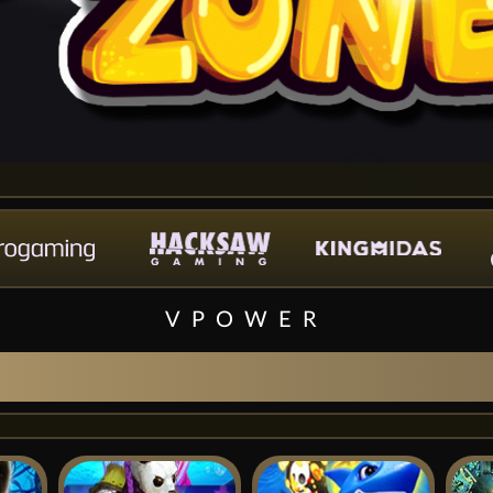
VPOWER