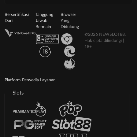
Bersertifikasi
Tanggung
Browser
Dari
Jawab
Yang
Bermain
Didukung
©2026 NEWSLOT88.
Hak cipta dilindungi |
18+
Platform Penyedia Layanan
Slots