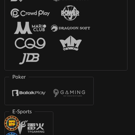
Poker
E-Sports