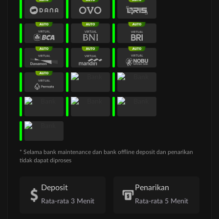
* Selama bank maintenance dan bank offline deposit dan penarikan
tidak dapat diproses
Deposit
Penarikan
Rata-rata 3 Menit
Rata-rata 5 Menit