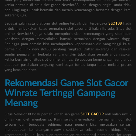
ketika bermain di situs slot gacor Newslot88. Jadi dengan begitu anda tidak
perlu lagi ragu untuk bermain dan meraih kemenangan bersama dengan kami
sekarang juga.
Sebagai salah satu platform slot online terbaik dan terpercaya
SLOT88
hadir
untuk membuktikan kalau permainan slot gacor anti kalah itu ada. Situs slot
online Newslot88 juga selalu memprioritaskan kemenangan yang stabil dan
konsisten dengan menyediakan banyak permainan dengan winrate tinggi.
Sehingga para pemain bisa mendapatkan kepercayaan diri yang tinggi kalau
bermain di link new slot88 pantang rungkad. Daftar sekarang dan rasakan
sendiri pengalaman berbeda yang mungkin tidak akan pernah anda rasakan
ketika bermain di situs slot online lainnya. Berapapun kemenangan yang anda
dapatkan pasti akan langsung kami bayar tuntas tanpa harus melalui proses
yang lama dan ribet.
Rekomendasi Game Slot Gacor
Winrate Tertinggi Gampang
Menang
Situs Newslot88 tidak pernah kehabisan game
SLOT GACOR
anti kalah untuk
dimainkan oleh membernya. Kami selalu menyediakan permainan judi slot
terbaru dan terupdate sehingga para pemain bisa merasakan sensasi
mendapatkan kemenangan maxwin setidaknya sekali seumur hidup. Pada
kesempatan kali ini kami akan memberikan rekomendasi permainan slot gacor