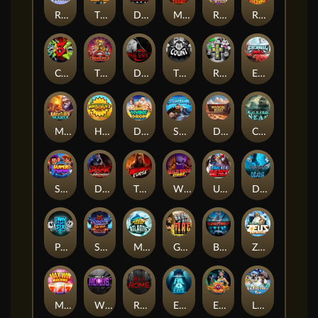
RAINBOW PRINCESS
The Lost Book of Mummy’s Curse
DEAL WITH DEATH
Mayan Stackways
Rise of Fortuna
Ronin Stackways
CHAOS CREW 3
The Crime File
Dark Spiral
THE COUNT
RIP City
Eternal Duel
Merlin's Mania
Harvest Wilds
Divine Drop
STORMBORN
Darkside Prairie: Magical Beast
Cursed Seas
Super Twins
Dark Summoning
THE WILDWOOD CURSE
Wild Dojo Strike
Ultimate Slot of America
Dynasty of Death
PRAY FOR SIX
Shadow Strike
Marlin Masters Atlantis
Grug Make Fire
Bloodthirst
Zeus Ze Zecond
Max Win Machine
Wings of Horus
Reign of Rome
Evil Eyes
Eye of Medusa
LE FOOTBALL FAN