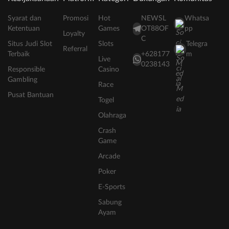
Syarat dan
Promosi
Hot
NEWSL
Whatsa
Ketentuan
Games
OT88OF
pp
Loyalty
C
Situs Judi Slot
Slots
Telegra
Referral
Terbaik
+628177
m
Live
0238143
Responsible
Casino
Gambling
Race
Pusat Bantuan
Togel
Olahraga
Crash
Game
Arcade
Poker
E-Sports
Sabung
Ayam