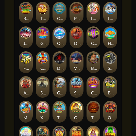
Buzz Patrol
TIGER LEGENDS
Commander of Tridents
Peek & Pounce
Le Bunny
LE HOOLIGAN
JAWS OF JUSTICE
Gobstopper Grind
Opa Santorini!
Demon Queen
Chaos Crew 2
Hop'n'Pop
FRKN Bananas
Chicken Man
Death Becomes You
Valhalla: Wild Winter
Bonnie's Buccaneers
Slayers Inc
ARMY OF ARES
Sand and Ashes
Great Game Rockies
Stormforged
Crowned Corners
BASH BROS
Marlin Master
Xmas Drop
Tikitopia BoosterBelt
Gearlab Genius
The Jack & Rose
Old Gun