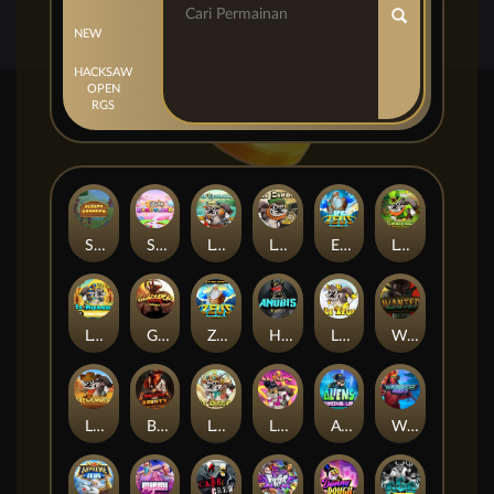
NEW
HACKSAW
OPEN
RGS
Sleepy Grandpa
Sticky Candyland
Le Fisherman
Le Bandit
Epic Ze Zeus
Le Prechaun
Le Pharaoh
Gladiator Legends
Ze Zeus
Hand of Anubis
LE ZEUS
Wanted Dead or a Wild
LE COWBOY
BULLETS AND BOUNTY
Le Digger
LE KING
Aliens Among Us
Warrior Ways