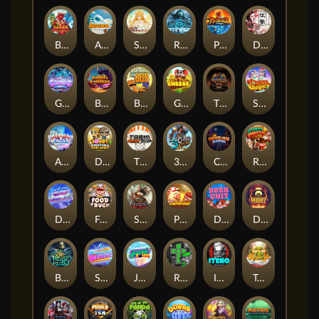
Blaze Buddies
Avalanche
SUN PRINCESS
Rise of Ymir
Phoenix
Densho
Gronk's Gems
Barrel Bonanza
Benny The Beer
Get The Cheese
The Cursed King
Snow Slingers
Alpha Eagle
Donut Division
TOSHI WAYS CLUB
3 Cursed Chests™
Crownlings Clusters
Rusty & Curly
Dandy Diamonds
Fred's Food Truck
SPEAR OF ATHENA
Piggy Cluster Hunt
Dork Unit
Desert Temple
Beast Below
Superstar Sevens
Joker Bombs
Rad Maxx
ITERO
Tai The Toad