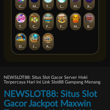
Cubes
Miami Multiplier
The Respinners
Let It Snow
Mystery Motel
Xpander
Tasty Treats
Cash Quest
Forest Fortune
Frank's Farm
Mighty Masks
Blademaster
Dawn of Kings
Jawsome Pirates
Amazing Miceketeers
NEWSLOT88: Situs Slot Gacor Server Hoki
Terpercaya Hari Ini Link Slot88 Gampang Menang
NEWSLOT88: Situs Slot
Gacor Jackpot Maxwin