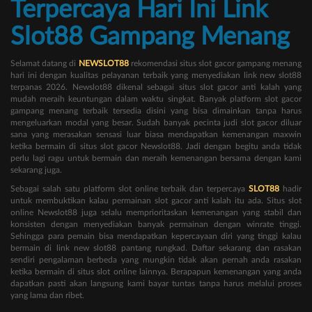
Terpercaya Hari Ini Link
Slot88 Gampang Menang
Selamat datang di
NEWSLOT88
rekomendasi situs slot gacor gampang menang
hari ini dengan kualitas pelayanan terbaik yang menyediakan link new slot88
terpanas 2026. Newslot88 dikenal sebagai situs slot gacor anti kalah yang
mudah meraih keuntungan dalam waktu singkat. Banyak platform slot gacor
gampang menang terbaik tersedia disini yang bisa dimainkan tanpa harus
mengeluarkan modal yang besar. Sudah banyak pecinta judi slot gacor diluar
sana yang merasakan sensasi luar biasa mendapatkan kemenangan maxwin
ketika bermain di situs slot gacor Newslot88. Jadi dengan begitu anda tidak
perlu lagi ragu untuk bermain dan meraih kemenangan bersama dengan kami
sekarang juga.
Sebagai salah satu platform slot online terbaik dan terpercaya
SLOT88
hadir
untuk membuktikan kalau permainan slot gacor anti kalah itu ada. Situs slot
online Newslot88 juga selalu memprioritaskan kemenangan yang stabil dan
konsisten dengan menyediakan banyak permainan dengan winrate tinggi.
Sehingga para pemain bisa mendapatkan kepercayaan diri yang tinggi kalau
bermain di link new slot88 pantang rungkad. Daftar sekarang dan rasakan
sendiri pengalaman berbeda yang mungkin tidak akan pernah anda rasakan
ketika bermain di situs slot online lainnya. Berapapun kemenangan yang anda
dapatkan pasti akan langsung kami bayar tuntas tanpa harus melalui proses
yang lama dan ribet.