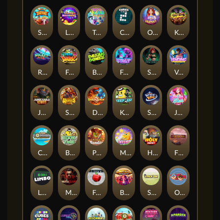
Shaolin Master
Lucky Multifruit
Twisted Lab
Cubes 2
Orb of Destiny
Klowns
Rocket Reels
Fear the Dark
Break Bones
Feel The Beat
Shadow Treasure
Vending Machine
Junkyard Kings
Strength Of Hercules
Dragon’s Domain
Keep 'em
Space Zoo
Jelly Slice
Cash Compass
Book of Time
Pickle Bandits
Magic Piggy
Holy Heist
Fireborn
Limbo
Mafia Clash
Frutz
Buffalo Stack'n'Sync
Stick'em
OmNom