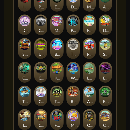
Immortal Desire
Power of 10
Eye of the Panda
Dorks of The Deep
Merlin's Alchemy
Aztec Twist
Dusk Princess
CIRCLE OF LIFE
Munchy Milo
Pray for Three
Keep 'em Cool
Drop'em
STEAMRUNNERS
Undead Fortune
BOUNCY BOMBS
Toshi Video Club
Pug Life
Stack'em
Cursed Crypt
Chaos Crew
King Carrot
Wishbringer
Lord Venom
Empress of the Shadows
Time Spinners
Cloud Princess
The Bowery Boys
Red Rascal™
Aiko and the Wind Spirit
Booze Bash
Temple of Torment
Coop Clash
Fire My Laser
Magic Piggy OG
Outlasw Inc
Clumsy Cowboys