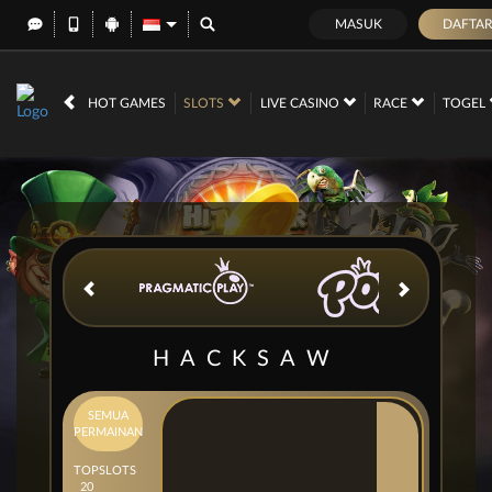
MASUK
DAFTA
IDR
12,701,288,
HOT GAMES
SLOTS
LIVE CASINO
RACE
TOGEL
HACKSAW
SEMUA
PERMAINAN
TOP
SLOTS
20