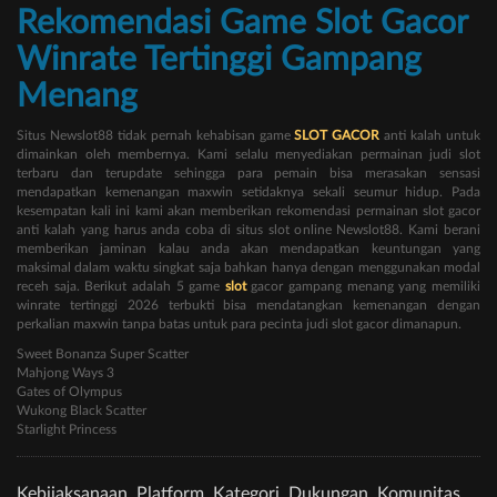
Rekomendasi Game Slot Gacor
Winrate Tertinggi Gampang
Menang
Situs Newslot88 tidak pernah kehabisan game
SLOT GACOR
anti kalah untuk
dimainkan oleh membernya. Kami selalu menyediakan permainan judi slot
terbaru dan terupdate sehingga para pemain bisa merasakan sensasi
mendapatkan kemenangan maxwin setidaknya sekali seumur hidup. Pada
kesempatan kali ini kami akan memberikan rekomendasi permainan slot gacor
anti kalah yang harus anda coba di situs slot online Newslot88. Kami berani
memberikan jaminan kalau anda akan mendapatkan keuntungan yang
maksimal dalam waktu singkat saja bahkan hanya dengan menggunakan modal
receh saja. Berikut adalah 5 game
slot
gacor gampang menang yang memiliki
winrate tertinggi 2026 terbukti bisa mendatangkan kemenangan dengan
perkalian maxwin tanpa batas untuk para pecinta judi slot gacor dimanapun.
Sweet Bonanza Super Scatter
Mahjong Ways 3
Gates of Olympus
Wukong Black Scatter
Starlight Princess
Kebijaksanaan
Platform
Kategori
Dukungan
Komunitas