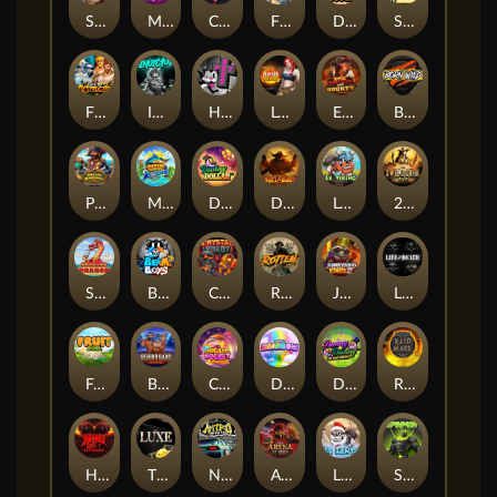
Supreme Zeus
MIAMI MAYHEM
Cash Crew
Fighter Pit
DONNY DOUGH
SixSixSix
Fist Of Destruction
Invictus
Hot Ross
Leatherheads
EPIC BULLETS & BOUNTY
Born Wild
Pirate Bonanza
MARLIN MASTERS: THE BIG HAUL
Danny Dollar
Duel at Dawn
Le Viking
2 Wild 2 Die
SMOKING DRAGON
Beam Boys
Crystal Robot
Rotten
Junkyard Kings 2
Life and Death
Fruit Duel
Behind Bars: Masterplan
Chocolate Rocket
Double Rainbow
DONNY AND DANNY
Raidmark
Hounds Of Hell
The Luxe
Nitro Nights
Arena of Iron
LE SANTA
Spinman