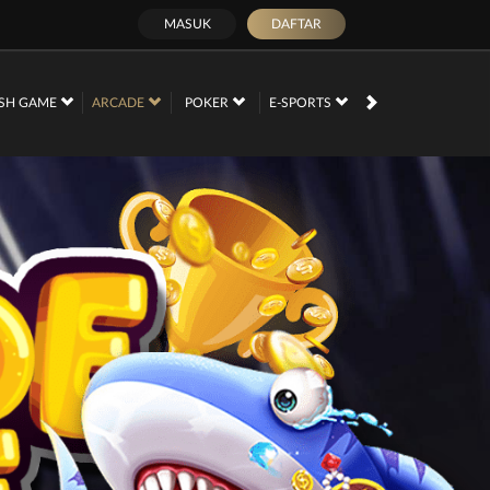
MASUK
DAFTAR
SH GAME
ARCADE
POKER
E-SPORTS
SABUNG AYAM