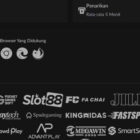
Penarikan
Rata-rata 5 Menit
Browser Yang Didukung