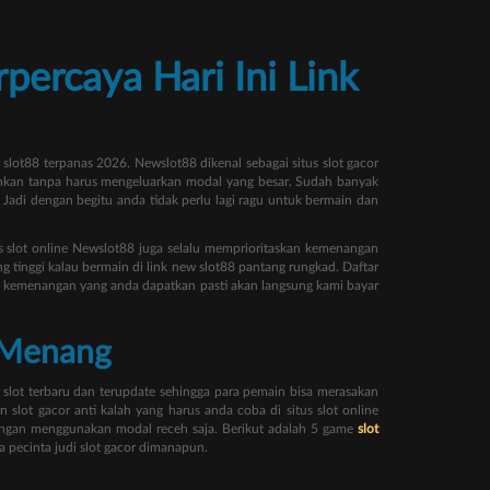
ercaya Hari Ini Link
slot88 terpanas 2026. Newslot88 dikenal sebagai situs slot gacor
ainkan tanpa harus mengeluarkan modal yang besar. Sudah banyak
 Jadi dengan begitu anda tidak perlu lagi ragu untuk bermain dan
us slot online Newslot88 juga selalu memprioritaskan kemenangan
 tinggi kalau bermain di link new slot88 pantang rungkad. Daftar
un kemenangan yang anda dapatkan pasti akan langsung kami bayar
 Menang
slot terbaru dan terupdate sehingga para pemain bisa merasakan
lot gacor anti kalah yang harus anda coba di situs slot online
ngan menggunakan modal receh saja. Berikut adalah 5 game
slot
 pecinta judi slot gacor dimanapun.