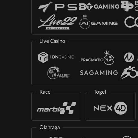
Live Casino
Race
Togel
Olahraga