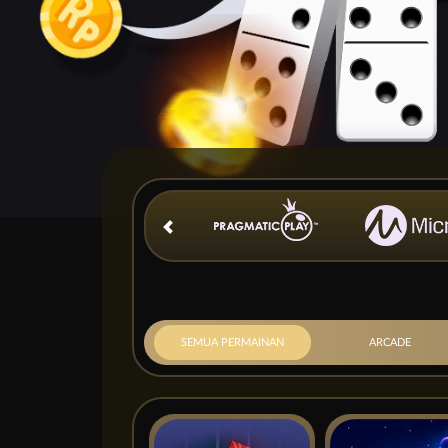
SEMUA PERMAINAN
ARCADE