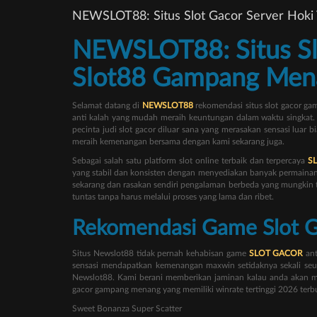
NEWSLOT88: Situs Slot Gacor Server Hoki 
NEWSLOT88: Situs Slo
Slot88 Gampang Men
Selamat datang di
NEWSLOT88
rekomendasi situs slot gacor gam
anti kalah yang mudah meraih keuntungan dalam waktu singkat. 
pecinta judi slot gacor diluar sana yang merasakan sensasi luar
meraih kemenangan bersama dengan kami sekarang juga.
Sebagai salah satu platform slot online terbaik dan terpercaya
S
yang stabil dan konsisten dengan menyediakan banyak permainan d
sekarang dan rasakan sendiri pengalaman berbeda yang mungkin t
tuntas tanpa harus melalui proses yang lama dan ribet.
Rekomendasi Game Slot G
Situs Newslot88 tidak pernah kehabisan game
SLOT GACOR
ant
sensasi mendapatkan kemenangan maxwin setidaknya sekali seumu
Newslot88. Kami berani memberikan jaminan kalau anda akan 
gacor gampang menang yang memiliki winrate tertinggi 2026 terb
Sweet Bonanza Super Scatter