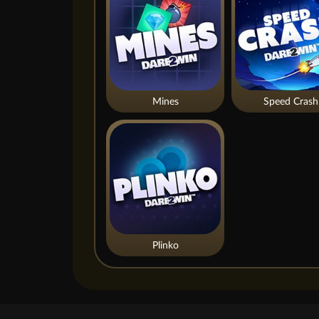
Mines
Speed Crash
Plinko