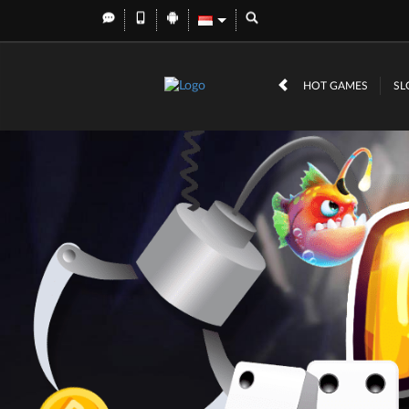
HOT GAMES
SL