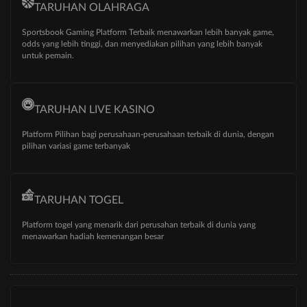
TARUHAN OLAHRAGA
Sportsbook Gaming Platform Terbaik menawarkan lebih banyak game,
odds yang lebih tinggi, dan menyediakan pilihan yang lebih banyak
untuk pemain.
TARUHAN LIVE KASINO
Platform Pilihan bagi perusahaan-perusahaan terbaik di dunia, dengan
pilihan variasi game terbanyak
TARUHAN TOGEL
Platform togel yang menarik dari perusahan terbaik di dunia yang
menawarkan hadiah kemenangan besar