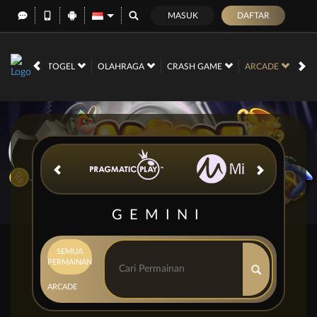
MASUK
DAFTAR
RACE
TOGEL
OLAHRAGA
CRASH GAME
ARCADE
PO
GEMINI
SEMUA
PERMAINAN
ARCADE