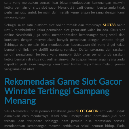
sana yang merasakan sensasi luar biasa mendapatkan kemenangan maxwin
ketika bermain di situs slot gacor Newslot88. Jadi dengan begitu anda tidak
perlu lagi ragu untuk bermain dan meraih kemenangan bersama dengan kami
sekarang juga.
Sebagai salah satu platform slot online terbaik dan terpercaya
SLOT88
hadir
untuk membuktikan kalau permainan slot gacor anti kalah itu ada. Situs slot
online Newslot88 juga selalu memprioritaskan kemenangan yang stabil dan
konsisten dengan menyediakan banyak permainan dengan winrate tinggi.
Sehingga para pemain bisa mendapatkan kepercayaan diri yang tinggi kalau
bermain di link new slot88 pantang rungkad. Daftar sekarang dan rasakan
sendiri pengalaman berbeda yang mungkin tidak akan pernah anda rasakan
ketika bermain di situs slot online lainnya. Berapapun kemenangan yang anda
dapatkan pasti akan langsung kami bayar tuntas tanpa harus melalui proses
yang lama dan ribet.
Rekomendasi Game Slot Gacor
Winrate Tertinggi Gampang
Menang
Situs Newslot88 tidak pernah kehabisan game
SLOT GACOR
anti kalah untuk
dimainkan oleh membernya. Kami selalu menyediakan permainan judi slot
terbaru dan terupdate sehingga para pemain bisa merasakan sensasi
mendapatkan kemenangan maxwin setidaknya sekali seumur hidup. Pada