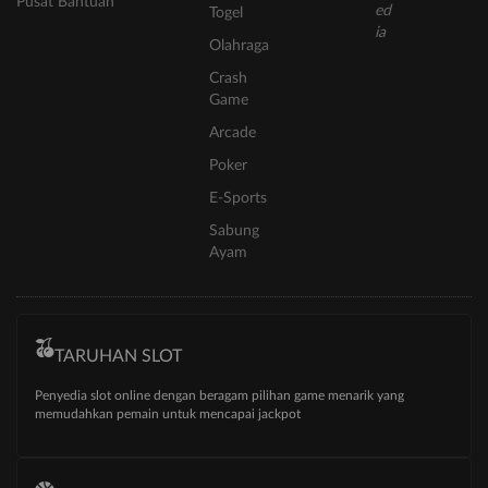
Pusat Bantuan
Togel
Olahraga
Crash
Game
Arcade
Poker
E-Sports
Sabung
Ayam
TARUHAN SLOT
Penyedia slot online dengan beragam pilihan game menarik yang
memudahkan pemain untuk mencapai jackpot