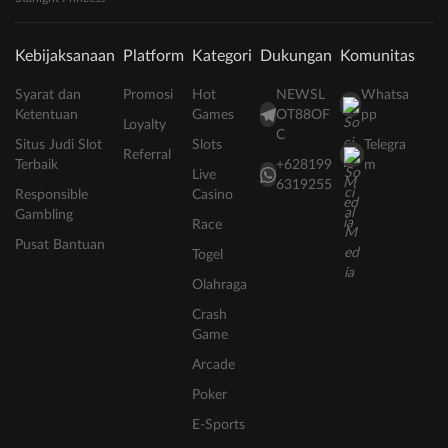
Kebijaksanaan
Platform
Kategori
Dukungan
Komunitas
Syarat dan
Promosi
Hot
NEWSL
Whatsa
Ketentuan
Games
OT88OF
pp
Loyalty
C
Situs Judi Slot
Slots
Telegra
Referral
Terbaik
+628199
m
Live
6319255
Responsible
Casino
Gambling
Race
Pusat Bantuan
Togel
Olahraga
Crash
Game
Arcade
Poker
E-Sports