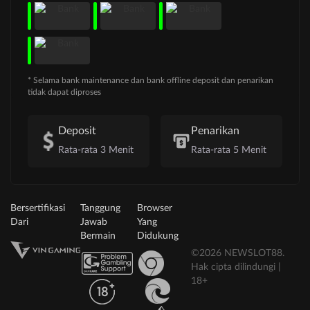
* Selama bank maintenance dan bank offline deposit dan penarikan
tidak dapat diproses
Deposit
Penarikan
Rata-rata 3 Menit
Rata-rata 5 Menit
Bersertifikasi
Tanggung
Browser
Dari
Jawab
Yang
Bermain
Didukung
©2026 NEWSLOT88.
Hak cipta dilindungi |
18+