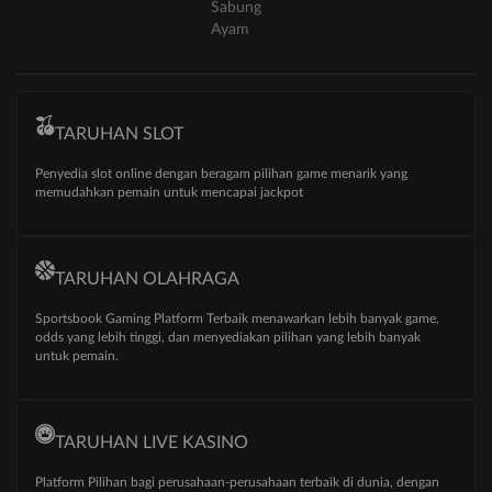
Sabung
Ayam
TARUHAN SLOT
Penyedia slot online dengan beragam pilihan game menarik yang
memudahkan pemain untuk mencapai jackpot
TARUHAN OLAHRAGA
Sportsbook Gaming Platform Terbaik menawarkan lebih banyak game,
odds yang lebih tinggi, dan menyediakan pilihan yang lebih banyak
untuk pemain.
TARUHAN LIVE KASINO
Platform Pilihan bagi perusahaan-perusahaan terbaik di dunia, dengan