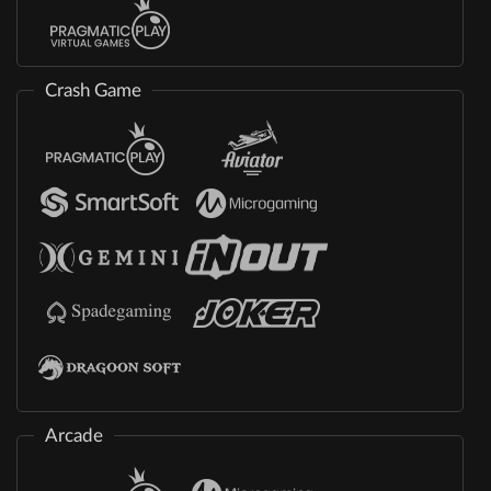
Crash Game
Arcade