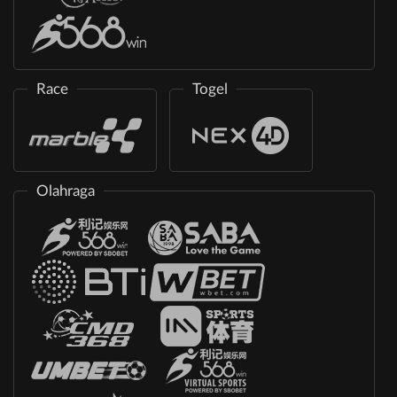
Race
Togel
Olahraga