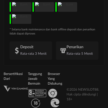
* Selama bank maintenance dan bank offline deposit dan penarikan
tidak dapat diproses
Deposit
Penarikan
Rata-rata 3 Menit
Rata-rata 5 Menit
Bersertifikasi
Tanggung
Browser
Dari
Jawab
Yang
Bermain
Didukung
©2026 NEWSLOT88.
Hak cipta dilindungi |
18+