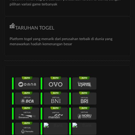
pilihan variasi game terbanyak
TARUHAN TOGEL
Platform togel yang menarik dari perusahan terbaik di dunia yang
menawarkan hadiah kemenangan besar