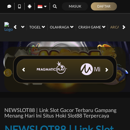
MASUK
DAFTAR
NO
RACE
TOGEL
OLAHRAGA
CRASH GAME
ARCADE
NEWSLOT88 | Link Slot Gacor Terbaru Gampang
Menang Hari Ini Situs Hoki Slot88 Terpercaya