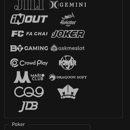
Poker