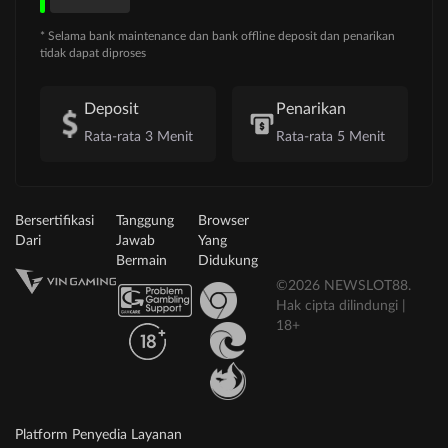
* Selama bank maintenance dan bank offline deposit dan penarikan
tidak dapat diproses
Deposit
Penarikan
Rata-rata 3 Menit
Rata-rata 5 Menit
Bersertifikasi
Tanggung
Browser
Dari
Jawab
Yang
Bermain
Didukung
©2026 NEWSLOT88.
Hak cipta dilindungi |
18+
Platform Penyedia Layanan