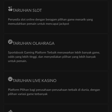
TARUHAN SLOT
Penyedia slot online dengan beragam pilihan game menarik yang
memudahkan pemain untuk mencapai jackpot
TARUHAN OLAHRAGA
Sportsbook Gaming Platform Terbaik menawarkan lebih banyak game,
odds yang lebih tinggi, dan menyediakan pilihan yang lebih banyak
untuk pemain.
TARUHAN LIVE KASINO
Platform Pilihan bagi perusahaan-perusahaan terbaik di dunia, dengan
pilihan variasi game terbanyak