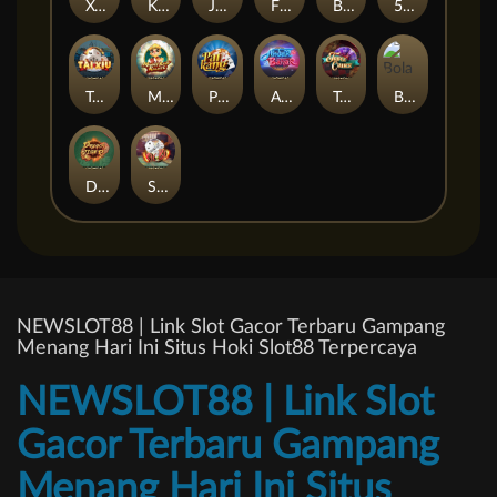
Xoc Dia Lightning
KM Virtual Horse Racing
Jogo De Bozo
Fish Prawn Crab 2
Bai Cao
5 Card Poker
Tai Xiu
Monkey King Roulette
Pai Kang
Andar Bahar
Triple Chance
Bola Golek
Dragon Tiger 2
Sic Bo
NEWSLOT88 | Link Slot Gacor Terbaru Gampang
Menang Hari Ini Situs Hoki Slot88 Terpercaya
NEWSLOT88 | Link Slot
Gacor Terbaru Gampang
Menang Hari Ini Situs