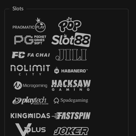
Slots