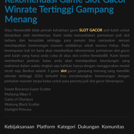
Rekomendasi Game Slot Gacor
Winrate Tertinggi Gampang
Menang
Situs Newslot88 tidak pernah kehabisan game
SLOT GACOR
anti kalah untuk
dimainkan oleh membernya. Kami selalu menyediakan permainan judi slot
terbaru dan terupdate sehingga para pemain bisa merasakan sensasi
mendapatkan kemenangan maxwin setidaknya sekali seumur hidup. Pada
kesempatan kali ini kami akan memberikan rekomendasi permainan slot gacor
anti kalah yang harus anda coba di situs slot online Newslot88. Kami berani
memberikan jaminan kalau anda akan mendapatkan keuntungan yang
maksimal dalam waktu singkat saja bahkan hanya dengan menggunakan modal
receh saja. Berikut adalah 5 game
slot
gacor gampang menang yang memiliki
winrate tertinggi 2026 terbukti bisa mendatangkan kemenangan dengan
perkalian maxwin tanpa batas untuk para pecinta judi slot gacor dimanapun.
Sweet Bonanza Super Scatter
Mahjong Ways 3
Gates of Olympus
Wukong Black Scatter
Starlight Princess
Kebijaksanaan
Platform
Kategori
Dukungan
Komunitas