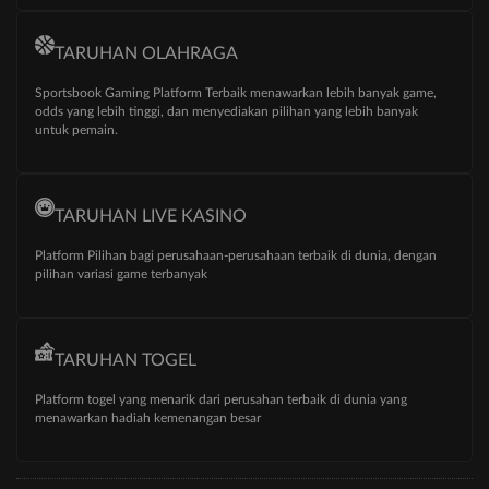
TARUHAN OLAHRAGA
Sportsbook Gaming Platform Terbaik menawarkan lebih banyak game,
odds yang lebih tinggi, dan menyediakan pilihan yang lebih banyak
untuk pemain.
TARUHAN LIVE KASINO
Platform Pilihan bagi perusahaan-perusahaan terbaik di dunia, dengan
pilihan variasi game terbanyak
TARUHAN TOGEL
Platform togel yang menarik dari perusahan terbaik di dunia yang
menawarkan hadiah kemenangan besar