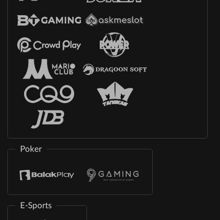
Poker
E-Sports