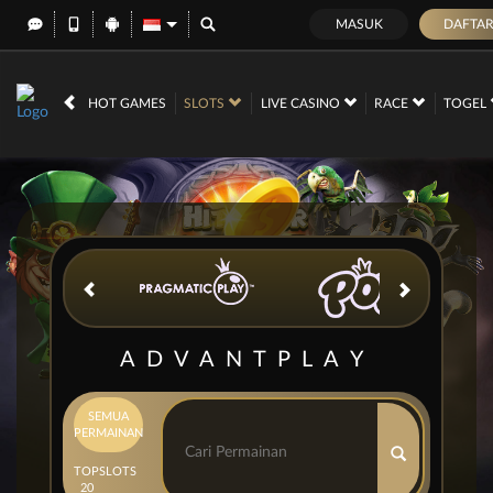
MASUK
DAFTA
IDR
12,685,075,
HOT GAMES
SLOTS
LIVE CASINO
RACE
TOGEL
ADVANTPLAY
SEMUA
PERMAINAN
TOP
SLOTS
20