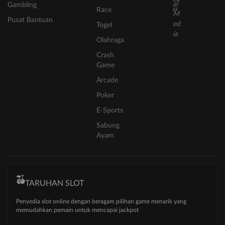
Gambling
Race
Pusat Bantuan
Togel
Olahraga
Crash
Game
Arcade
Poker
E-Sports
Sabung
Ayam
TARUHAN SLOT
Penyedia slot online dengan beragam pilihan game menarik yang
memudahkan pemain untuk mencapai jackpot