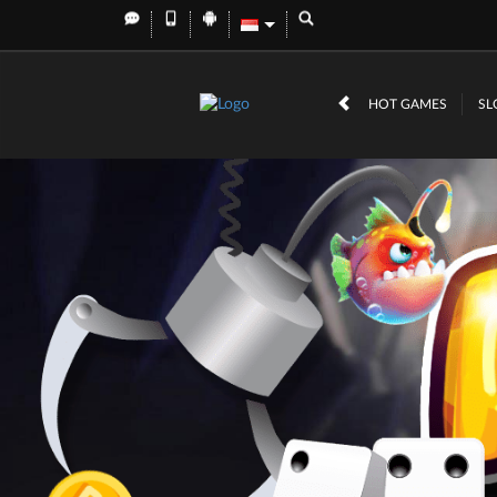
HOT GAMES
SL