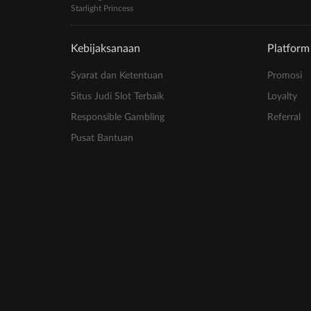
Starlight Princess
Kebijaksanaan
Platform
Syarat dan Ketentuan
Promosi
Situs Judi Slot Terbaik
Loyalty
Responsible Gambling
Referral
Pusat Bantuan