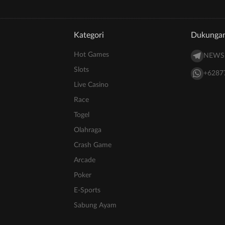
Kategori
Dukunga
Hot Games
NEWS
Slots
+6287
Live Casino
Race
Togel
Olahraga
Crash Game
Arcade
Poker
E-Sports
Sabung Ayam