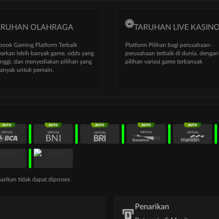
ARUHAN OLAHRAGA
TARUHAN LIVE KASIN
book Gaming Platform Terbaik
Platform Pilihan bagi perusahaan-
rkan lebih banyak game, odds yang
perusahaan terbaik di dunia, dengan
tinggi, dan menyediakan pilihan yang
pilihan variasi game terbanyak
banyak untuk pemain.
arikan tidak dapat diproses
Penarikan