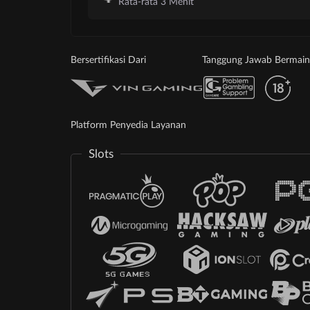
Rata-rata 3 Menit
Bersertifikasi Dari
Tanggung Jawab Bermain
Platform Penyedia Layanan
Slots