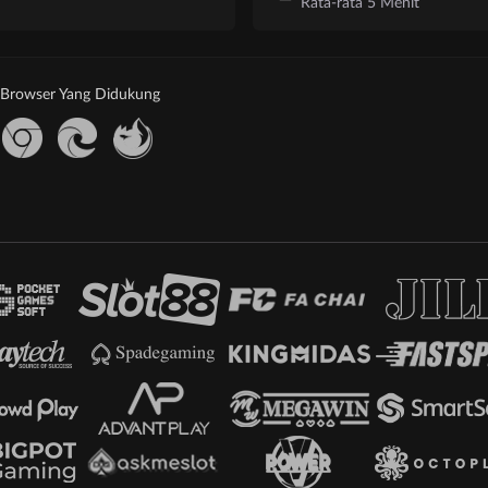
Rata-rata 5 Menit
Browser Yang Didukung