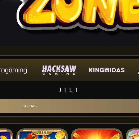
JILI
ARCADE