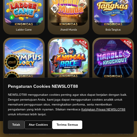
Ladder Game
Jhandi Munda
Bola Tangkas
Olympus Glory
KM Virtual Animal Race
KM Marble Knockout
Pengaturan Cookies NEWSLOT88
NEWSLOT88 menggunakan cookies penting agar situs dapat berjalan dengan baik.
Dengan persetujuan Anda, kami juga dapat menggunakan cookies analitik untuk
memahami penggunaan situs, meningkatkan performa, serta memberikan
pengalaman yang lebih nyaman. Silakan membaca
Kebijakan Privasi NEWSLOT88
untuk informasi lebih lanjut.
Tolak
Atur Cookies
Terima Semua
Beranda
Promosi
Masuk
Hub. Kami
Akun Saya
Belangkai 2
Thai Hi Lo 2
Pusoy