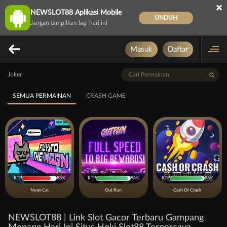
×
NEWSLOT88 Aplikasi Mobile
UNDUH
Jangan tampilkan lagi hari ini
Masuk
Daftar
Joker
SEMUA PERMAINAN
CRASH GAME
RTP
83%
RTP
94%
RTP
95%
Nyan Cat
Out Run
Cash Or Crash
NEWSLOT88 | Link Slot Gacor Terbaru Gampang